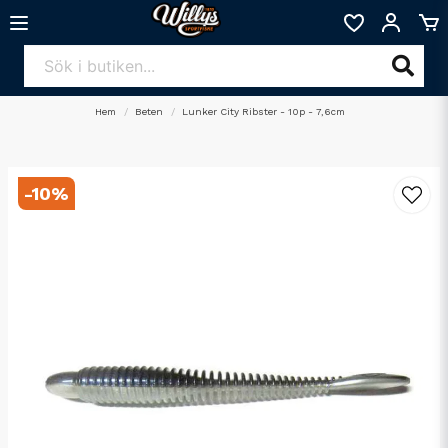
Hem
Beten
Lunker City Ribster - 10p - 7,6cm
-
10
%