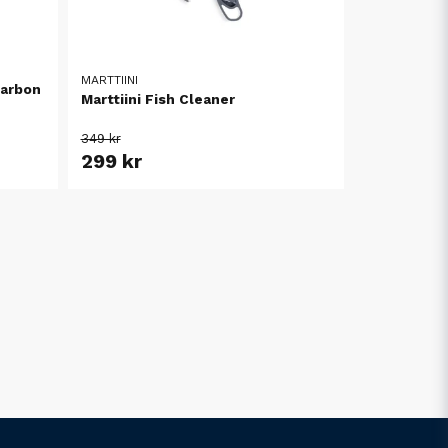
MARTTIINI
Carbon
Marttiini Fish Cleaner
349 kr
299 kr