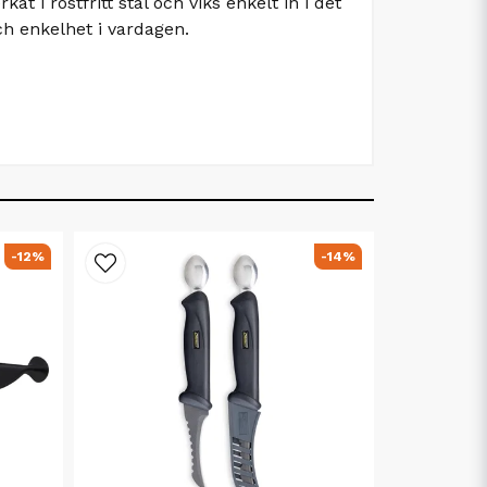
t i rostfritt stål och viks enkelt in i det
ch enkelhet i vardagen.
-12%
-14%