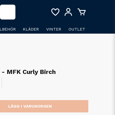
LLBEHÖR
KLÄDER
VINTER
OUTLET
v - MFK Curly Birch
LÄGG I VARUKORGEN