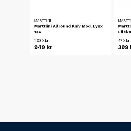
MARTTIINI
MARTTII
Marttiini Allround Kniv Mod. Lynx
Martti
134
Filékn
1 039 kr
479 kr
949 kr
399 