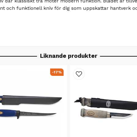
 där klassiskt trä möter modern funktion. Bladet är tillverka
t och funktionell kniv för dig som uppskattar hantverk o
Liknande produkter
-17%