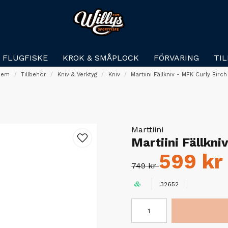
FLUGFISKE
KROK & SMÅPLOCK
FÖRVARING
TI
Hem
Tillbehör
Kniv & Verktyg
Kniv
Martiini Fällkniv - MFK Curly Birch
Marttiini
Martiini Fällkni
599 kr
749 kr
32652