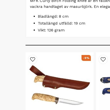
MFK Curly Birch Folding knife är en fällkniv
vackra handtaget av masurbjörk. En elegan
Bladlängd: 8 cm
Totallängd utfälld: 19 cm
Vikt: 126 gram
-9%