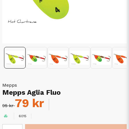
Mepps
Mepps Aglia Fluo
79 kr
95 kr
6015