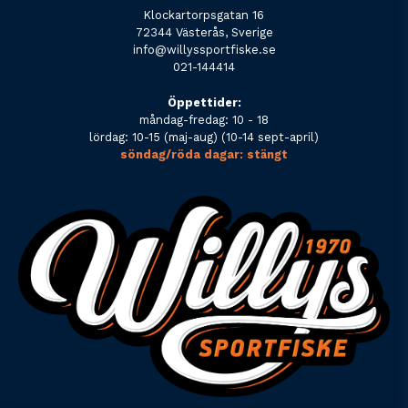
Klockartorpsgatan 16
72344 Västerås, Sverige
info@willyssportfiske.se
021-144414
Öppettider:
måndag-fredag: 10 - 18
lördag: 10-15 (maj-aug) (10-14 sept-april)
söndag/röda dagar: stängt