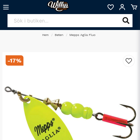
Hem
Beten
Mepps Aglia Fluo
-
17
%