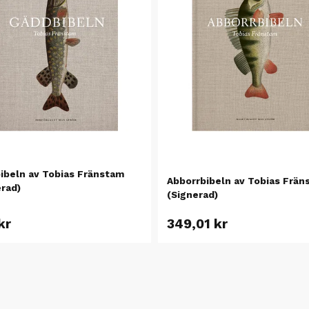
ibeln av Tobias Fränstam
Abborrbibeln av Tobias Frän
rad)
(Signerad)
kr
349,01 kr