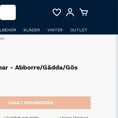
LLBEHÖR
KLÄDER
VINTER
OUTLET
Gös
ar - Abborre/Gädda/Gös
LÄGG I VARUKORGEN
Fraktfritt över 600kr
Klarna Checkout