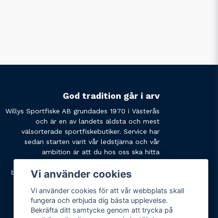
God tradition går i arv
Willys Sportfiske AB grundades 1970 i Västerås
och är en av landets äldsta och mest
välsorterade sportfiskebutiker. Service har
sedan starten varit vår ledstjärna och vår
ambition är att du hos oss ska hitta
produkterna du söker och få den service du
Vi använder cookies
behöver. Tveka inte att slå oss en signal eller
skicka ett mail om du har några funderingar.
Vi använder cookies för att vår webbplats skall
fungera och erbjuda dig bästa upplevelse.
Bekräfta ditt samtycke genom att trycka på