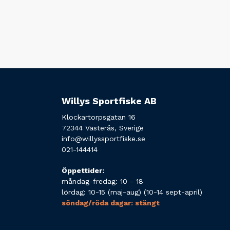
Willys Sportfiske AB
Klockartorpsgatan 16
72344 Västerås, Sverige
info@willyssportfiske.se
021-144414
Öppettider:
måndag-fredag: 10 - 18
lördag: 10-15 (maj-aug) (10-14 sept-april)
söndag/röda dagar: stängt