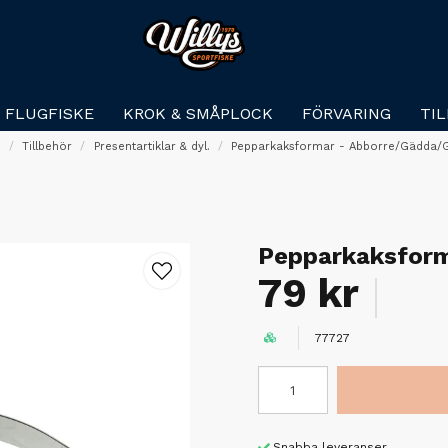
FLUGFISKE
KROK & SMÅPLOCK
FÖRVARING
TI
m
Tillbehör
Presentartiklar & dyl.
Pepparkaksformar - Abborre/Gädda/
Pepparkaksform
79 kr
77727
Snabba leveranser