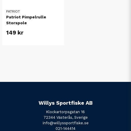
PATRIOT
Patriot Pimpelrulle
Storspole
149 kr
Willys Sportfiske AB
Klockartorpsgatan 16
72344 Västerås, Sverige
info@willyssportfiske.se
021-144414