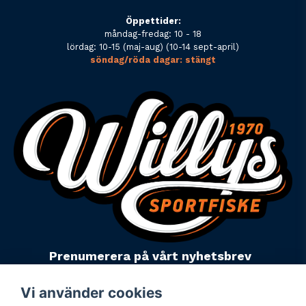
Öppettider:
måndag-fredag: 10 - 18
lördag: 10-15 (maj-aug) (10-14 sept-april)
söndag/röda dagar: stängt
Prenumerera på vårt nyhetsbrev
email
Mejladress
Skicka
Vi använder cookies