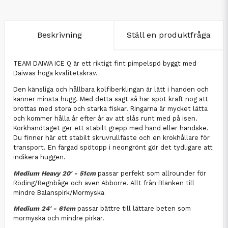
Beskrivning
Ställ en produktfråga
TEAM DAIWA ICE Q är ett riktigt fint pimpelspö byggt med
Daiwas höga kvalitetskrav.
Den känsliga och hållbara kolfiberklingan är lätt i handen och
känner minsta hugg. Med detta sagt så har spöt kraft nog att
brottas med stora och starka fiskar. Ringarna är mycket lätta
och kommer hålla år efter år av att slås runt med på isen.
Korkhandtaget ger ett stabilt grepp med hand eller handske.
Du finner här ett stabilt skruvrullfäste och en krokhållare för
transport. En färgad spötopp i neongrönt gör det tydligare att
indikera huggen.
Medium Heavy 20' - 51cm
passar perfekt som allrounder för
Röding/Regnbåge och även Abborre. Allt från Blänken till
mindre Balanspirk/Mormyska
Medium 24' - 61cm
passar bättre till lättare beten som
mormyska och mindre pirkar.