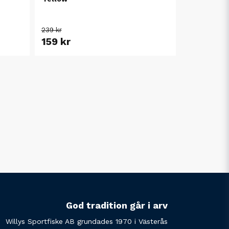
239 kr
159 kr
God tradition går i arv
Willys Sportfiske AB grundades 1970 i Västerås