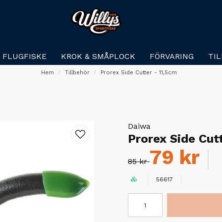
FLUGFISKE
KROK & SMÅPLOCK
FÖRVARING
TI
Hem
Tillbehör
Prorex Side Cutter - 11,5cm
Daiwa
Prorex Side Cut
79 kr
85 kr
56617