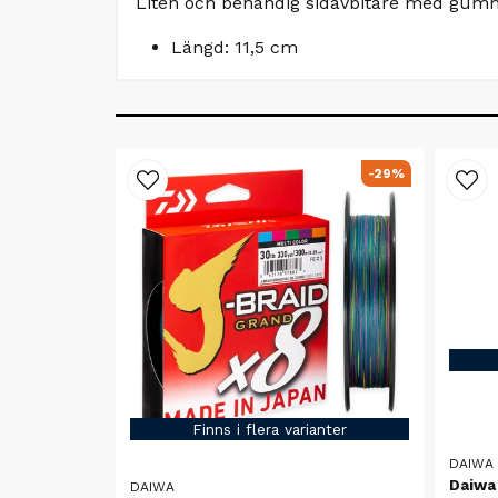
Liten och behändig sidavbitare med gum
Längd: 11,5 cm
-29%
Finns i flera varianter
DAIWA
Daiwa
DAIWA