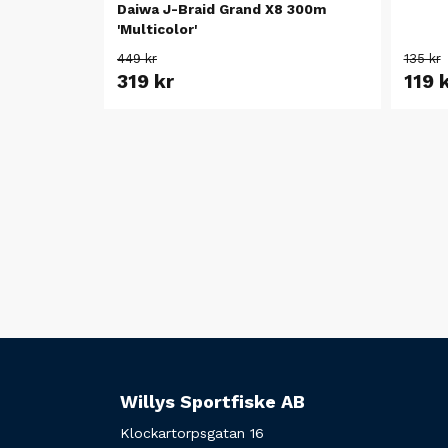
Daiwa J-Braid Grand X8 300m
'Multicolor'
449 kr
135 kr
319 kr
119 
Willys Sportfiske AB
Klockartorpsgatan 16