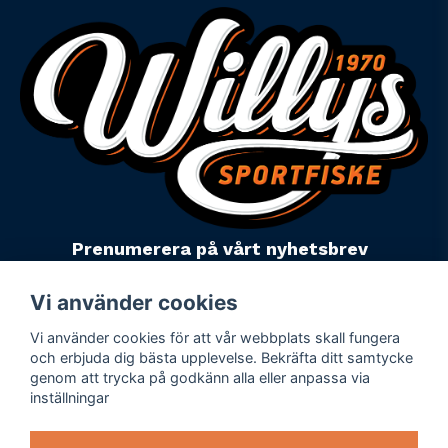
Prenumerera på vårt nyhetsbrev
email
Mejladress
Skicka
Vi använder cookies
Vi använder cookies för att vår webbplats skall fungera
Powered by Nyehandel AB
och erbjuda dig bästa upplevelse. Bekräfta ditt samtycke
genom att trycka på godkänn alla eller anpassa via
inställningar
Köpevillkor
Företagsuppgifter