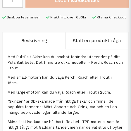
LÄGG I VARUKORGEN
Snabba leveranser
Fraktfritt över 600kr
Klarna Checkout
Beskrivning
Ställ en produktfråga
Med PulzBait Skinz kan du snabbt förändra utseendet på ditt
Pulz Bait bete. Det finns tre olika modeller - Perch, Roach och
Trout.
Med small-motorn kan du välja Perch, Roach eller Trout i
15cm.
Med large-motorn kan du välja Roach eller Trout i 20cm.
"Skinzen" är 3D-skannade från riktiga fiskar och finns i de
populära formerna: Mört, Abborre och Öring. Var och en i en
mängd beprövade iögonfallande färger.
Skinz är tillverkade av hållbart, flexibelt TPE-material som är
riktigt tåligt mot Gäddans tänder, men när de väl slits ut byter