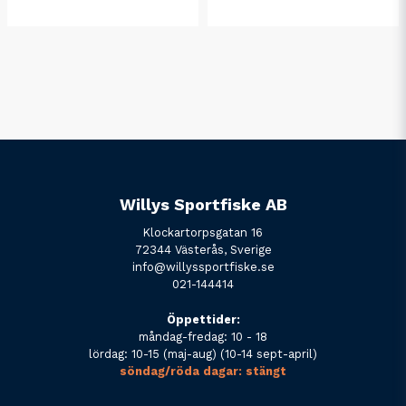
Willys Sportfiske AB
Klockartorpsgatan 16
72344 Västerås, Sverige
info@willyssportfiske.se
021-144414
Öppettider:
måndag-fredag: 10 - 18
lördag: 10-15 (maj-aug) (10-14 sept-april)
söndag/röda dagar: stängt