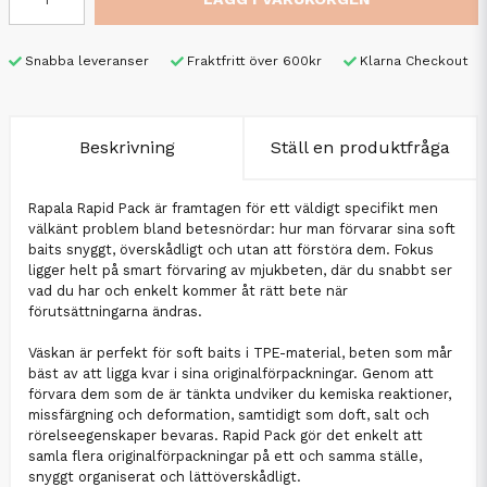
Snabba leveranser
Fraktfritt över 600kr
Klarna Checkout
Beskrivning
Ställ en produktfråga
Rapala Rapid Pack är framtagen för ett väldigt specifikt men
välkänt problem bland betesnördar: hur man förvarar sina soft
baits snyggt, överskådligt och utan att förstöra dem. Fokus
ligger helt på smart förvaring av mjukbeten, där du snabbt ser
vad du har och enkelt kommer åt rätt bete när
förutsättningarna ändras.
Väskan är perfekt för soft baits i TPE-material, beten som mår
bäst av att ligga kvar i sina originalförpackningar. Genom att
förvara dem som de är tänkta undviker du kemiska reaktioner,
missfärgning och deformation, samtidigt som doft, salt och
rörelseegenskaper bevaras. Rapid Pack gör det enkelt att
samla flera originalförpackningar på ett och samma ställe,
snyggt organiserat och lättöverskådligt.