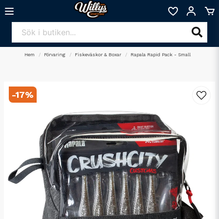
Hem
Förvaring
Fiskeväskor & Boxar
Rapala Rapid Pack - Small
-
17
%