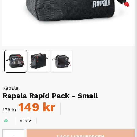
Rapala
Rapala Rapid Pack - Small
149 kr
179 kr
80378
LÄGG I VARUKORGEN