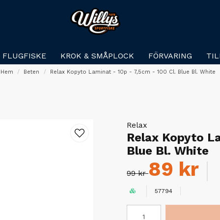
FLUGFISKE
KROK & SMÅPLOCK
FÖRVARING
TI
Hem
Beten
Relax Kopyto Laminat - 10p - 7,5cm - 100 Cl. Blue Bl. White
Relax
Relax Kopyto La
Blue Bl. White
89 kr
99 kr
57794