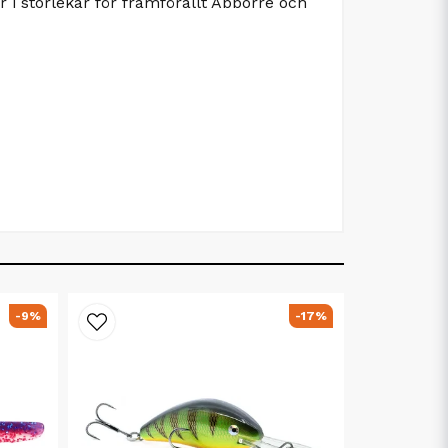
i storlekar för framförallt Abborre och
-9%
-17%