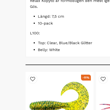
Relax Kopyto är förmodligen den mest igen
Gös.
Längd: 7,5 cm
10-pack
L100:
Top: Clear, Blue/Black Glitter
Belly: White
-11%