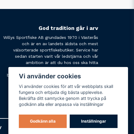
God tradition går i arv
Willys Sportfiske AB grundades 1970 i Västerås
och är en av landets äldsta och mest
välsorterade sportfiskebutiker. Service har
sedan starten varit vår ledstjärna och vår
ambition är att du hos oss ska hitta
produkterna du söker och få den service du
Vi använder cookies
behöver. Tveka inte att slå oss en signal eller
skicka ett mail om du har några funderingar.
Vi använder cookies för att vår webbplats skall
fungera och erbjuda dig bästa upplevelse.
Bekräfta ditt samtycke genom att trycka på
godkänn alla eller anpassa via inställningar
Godkänn alla
Inställningar
y
Varumärken