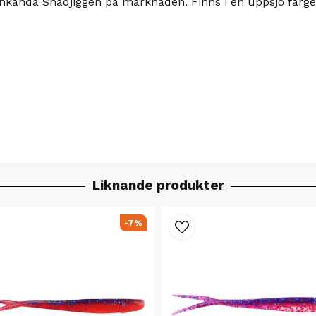
kända Shadjiggen på marknaden. Finns i en uppsjö färger 
Liknande produkter
-7%