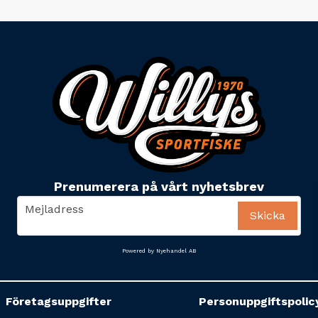
Prenumerera på vårt nyhetsbrev
email
Mejladress
Skicka
Powered by Nyehandel AB
Företagsuppgifter
Personuppgiftspolic