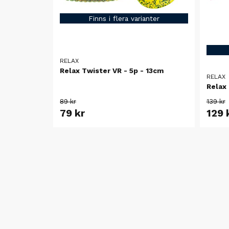
Finns i flera varianter
RELAX
Relax Twister VR - 5p - 13cm
RELAX
Relax 
89 kr
139 kr
79 kr
129 