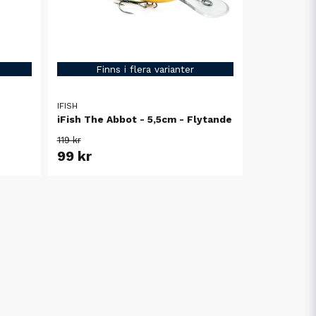
Finns i flera varianter
IFISH
iFish The Abbot - 5,5cm - Flytande
119 kr
99 kr