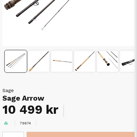
Sage
Sage Arrow
10 499 kr
79674