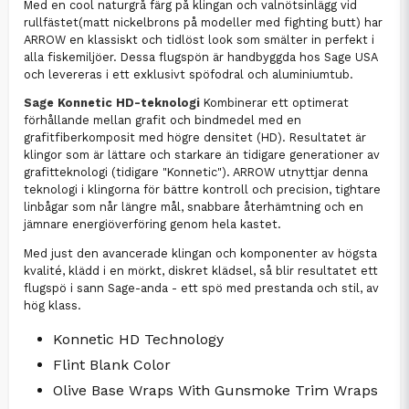
Med en cool naturgrå färg på klingan och valnötsinlägg vid
rullfästet(matt nickelbrons på modeller med fighting butt) har
ARROW en klassiskt och tidlöst look som smälter in perfekt i
alla fiskemiljöer. Dessa flugspön är handbyggda hos Sage USA
och levereras i ett exklusivt spöfodral och aluminiumtub.
Sage Konnetic HD-teknologi
Kombinerar ett optimerat
förhållande mellan grafit och bindmedel med en
grafitfiberkomposit med högre densitet (HD). Resultatet är
klingor som är lättare och starkare än tidigare generationer av
grafitteknologi (tidigare "Konnetic"). ARROW utnyttjar denna
teknologi i klingorna för bättre kontroll och precision, tightare
linbågar som når längre mål, snabbare återhämtning och en
jämnare energiöverföring genom hela kastet.
Med just den avancerade klingan och komponenter av högsta
kvalité, klädd i en mörkt, diskret klädsel, så blir resultatet ett
flugspö i sann Sage-anda - ett spö med prestanda och stil, av
hög klass.
Konnetic HD Technology
Flint Blank Color
Olive Base Wraps With Gunsmoke Trim Wraps