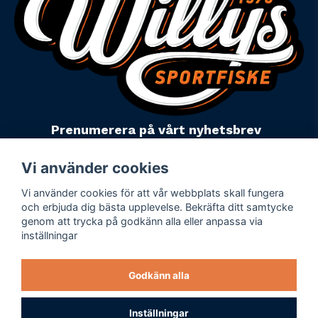
Prenumerera på vårt nyhetsbrev
email
Mejladress
Skicka
Vi använder cookies
Vi använder cookies för att vår webbplats skall fungera
Powered by Nyehandel AB
och erbjuda dig bästa upplevelse. Bekräfta ditt samtycke
genom att trycka på godkänn alla eller anpassa via
inställningar
Köpevillkor
Företagsuppgifter
Godkänn alla
Personuppgiftspolicy
Varumärken
Inställningar