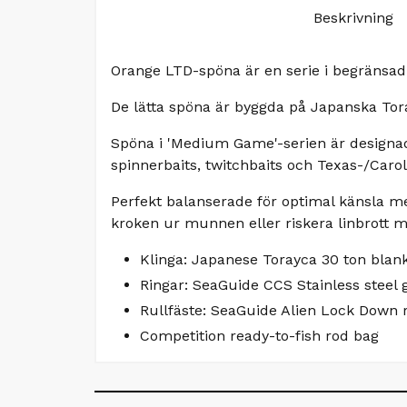
Beskrivning
Orange LTD-spöna är en serie i begränsad
De lätta spöna är byggda på Japanska Tora
Spöna i 'Medium Game'-serien är designad
spinnerbaits, twitchbaits och Texas-/Carol
Perfekt balanserade för optimal känsla med
kroken ur munnen eller riskera linbrott m
Klinga: Japanese Torayca 30 ton blan
Ringar: SeaGuide CCS Stainless steel g
Rullfäste: SeaGuide Alien Lock Down r
Competition ready-to-fish rod bag