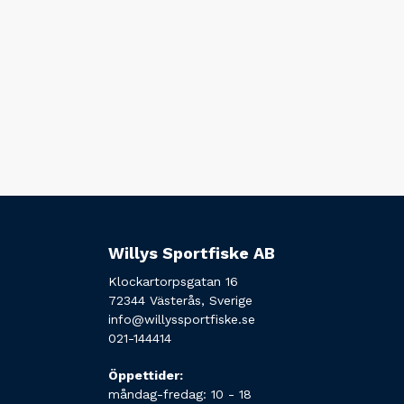
Willys Sportfiske AB
Klockartorpsgatan 16
72344 Västerås, Sverige
info@willyssportfiske.se
021-144414
Öppettider:
måndag-fredag: 10 - 18