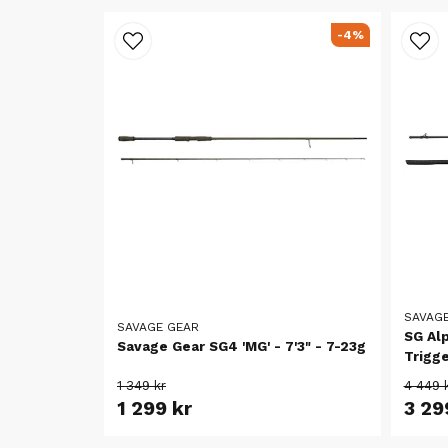
-4%
SAVAG
SAVAGE GEAR
SG Al
Savage Gear SG4 'MG' - 7'3" - 7-23g
Trigge
1 349 kr
4 449 
1 299 kr
3 29