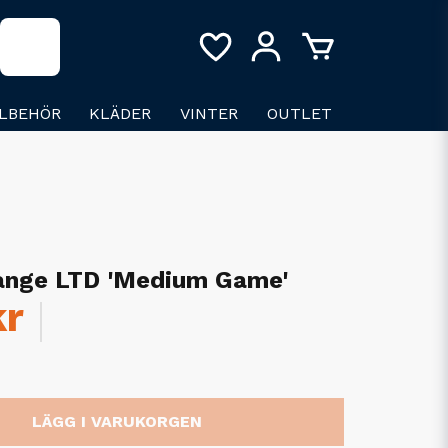
LLBEHÖR
KLÄDER
VINTER
OUTLET
ange LTD 'Medium Game'
kr
LÄGG I VARUKORGEN