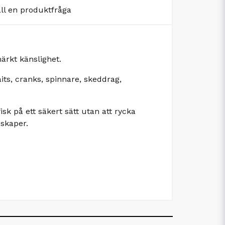
äll en produktfråga
ärkt känslighet.
s, cranks, spinnare, skeddrag,
k på ett säkert sätt utan att rycka
nskaper.