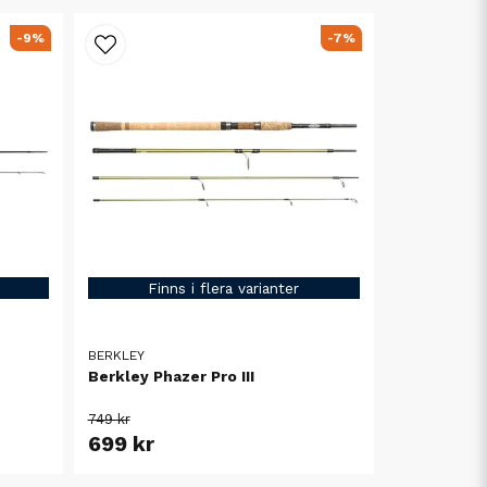
-9%
-7%
Finns i flera varianter
BERKLEY
Berkley Phazer Pro III
749 kr
699 kr