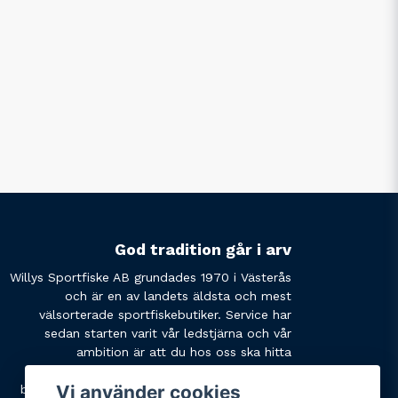
God tradition går i arv
Willys Sportfiske AB grundades 1970 i Västerås
och är en av landets äldsta och mest
välsorterade sportfiskebutiker. Service har
sedan starten varit vår ledstjärna och vår
ambition är att du hos oss ska hitta
produkterna du söker och få den service du
Vi använder cookies
behöver. Tveka inte att slå oss en signal eller