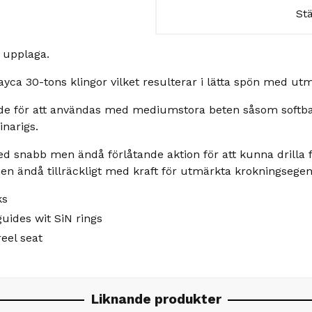
St
 upplaga.
yca 30-tons klingor vilket resulterar i lätta spön med utm
e för att användas med mediumstora beten såsom softbait
inarigs.
 snabb men ändå förlåtande aktion för att kunna drilla fis
en ändå tillräckligt med kraft för utmärkta krokningsege
ks
uides wit SiN rings
eel seat
Liknande produkter