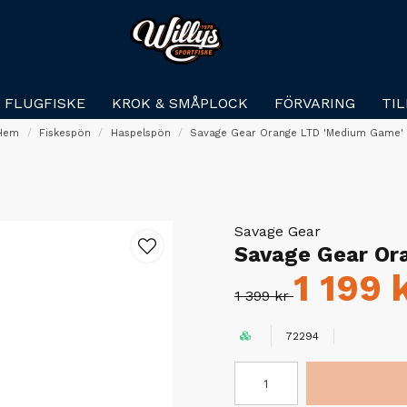
FLUGFISKE
KROK & SMÅPLOCK
FÖRVARING
TI
Hem
Fiskespön
Haspelspön
Savage Gear Orange LTD 'Medium Game'
Savage Gear
Savage Gear Or
1 199 
1 399 kr
72294