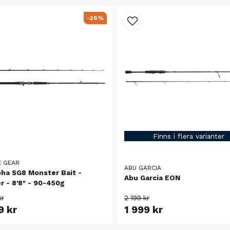
-26%
Finns i flera varianter
E GEAR
ABU GARCIA
pha SG8 Monster Bait -
Abu Garcia EON
r - 8'8" - 90-450g
kr
2 199 kr
9 kr
1 999 kr