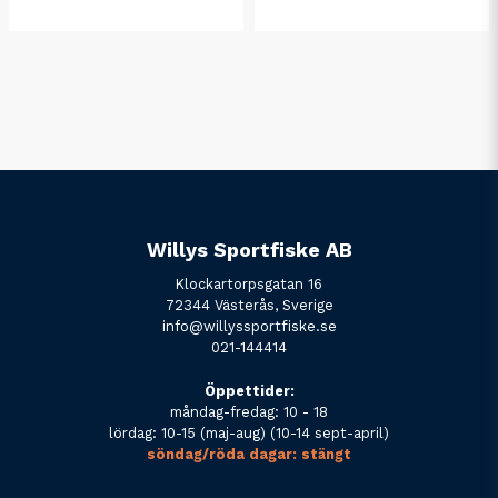
Willys Sportfiske AB
Klockartorpsgatan 16
72344 Västerås, Sverige
info@willyssportfiske.se
021-144414
Öppettider:
måndag-fredag: 10 - 18
lördag: 10-15 (maj-aug) (10-14 sept-april)
söndag/röda dagar: stängt