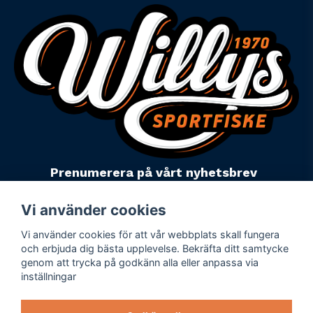
Prenumerera på vårt nyhetsbrev
email
Mejladress
Skicka
Vi använder cookies
Vi använder cookies för att vår webbplats skall fungera
Powered by Nyehandel AB
och erbjuda dig bästa upplevelse. Bekräfta ditt samtycke
genom att trycka på godkänn alla eller anpassa via
inställningar
Köpevillkor
Företagsuppgifter