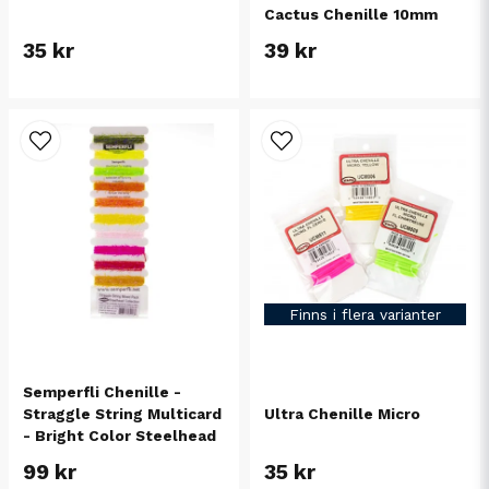
Cactus Chenille 10mm
35 kr
39 kr
Finns i flera varianter
Semperfli Chenille -
Straggle String Multicard
Ultra Chenille Micro
- Bright Color Steelhead
99 kr
35 kr