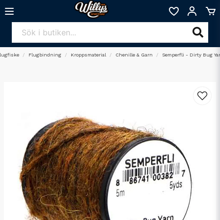
lugfiske
Flugbindning
Kroppsmaterial
Chenille & Garn
Semperfli - Dirty Bug Ya