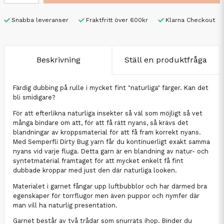
Snabba leveranser
Fraktfritt över 600kr
Klarna Checkout
Beskrivning
Ställ en produktfråga
Färdig dubbing på rulle i mycket fint "naturliga" färger. Kan det
bli smidigare?
För att efterlikna naturliga insekter så väl som möjligt så vet
många bindare om att, för att få rätt nyans, så krävs det
blandningar av kroppsmaterial för att få fram korrekt nyans.
Med Semperfli Dirty Bug yarn får du kontinuerligt exakt samma
nyans vid varje fluga. Detta garn är en blandning av natur- och
syntetmaterial framtaget för att mycket enkelt få fint
dubbade kroppar med just den där naturliga looken.
Materialet i garnet fångar upp luftbubblor och har därmed bra
egenskaper för torrflugor men även puppor och nymfer där
man vill ha naturlig presentation.
Garnet består av två trådar som snurrats ihop. Binder du