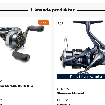
Liknande produkter
-17%
Finns i flera varianter
NO
no Curado DC 151HG
SHIMANO
Shimano Miravel
kr
1 699 kr