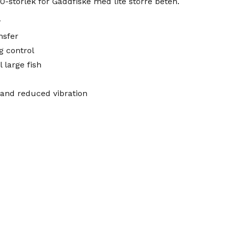
-storlek för Gäddfiske med lite större beten.
y
nsfer
g control
 large fish
n and reduced vibration