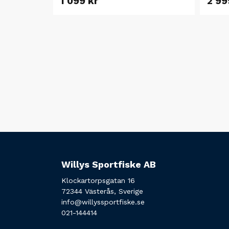
1 099 kr
2 99
Willys Sportfiske AB
Klockartorpsgatan 16
72344 Västerås, Sverige
info@willyssportfiske.se
021-144414