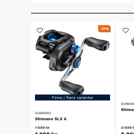
-31%
Finns i flera varianter
SHIMA
Shima
SHIMANO
Shimano SLX A
1 599 kr
3 599 