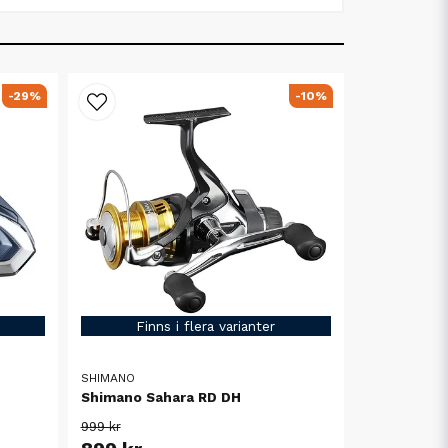
-29%
-10%
Finns i flera varianter
SHIMANO
Shimano Sahara RD DH
999 kr