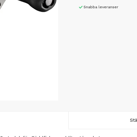
Snabba leveranser
St