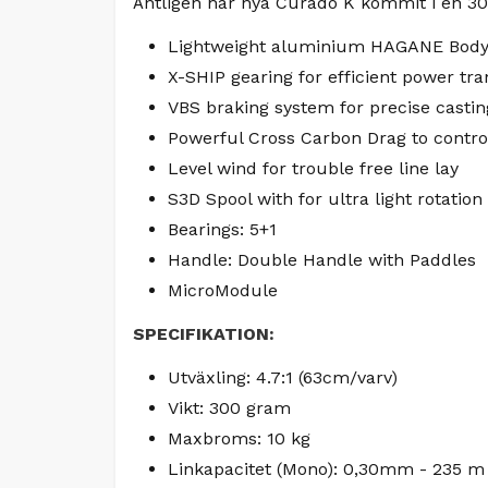
Äntligen har nya Curado K kommit i en 300
Lightweight aluminium HAGANE Bod
X-SHIP gearing for efficient power tra
VBS braking system for precise castin
Powerful Cross Carbon Drag to control
Level wind for trouble free line lay
S3D Spool with for ultra light rotatio
Bearings: 5+1
Handle: Double Handle with Paddles
MicroModule
SPECIFIKATION:
Utväxling: 4.7:1 (63cm/varv)
Vikt: 300 gram
Maxbroms: 10 kg
Linkapacitet (Mono): 0,30mm - 235 m