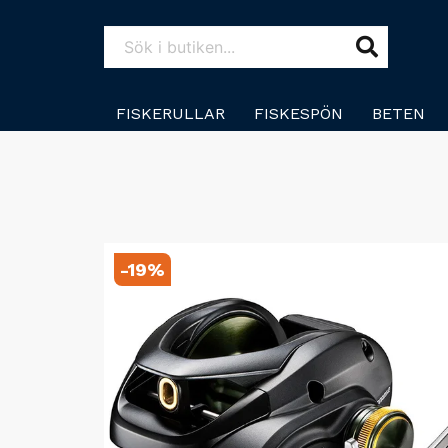
FISKERULLAR
FISKESPÖN
BETEN
-
19
%