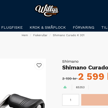
FLUGFISKE
KROK & SMÅPLOCK
FÖRVARING
TI
Hem
Fiskerullar
Shimano Curado K 301
Shimano
Shimano Curado
2 599 
3 199 kr
65353