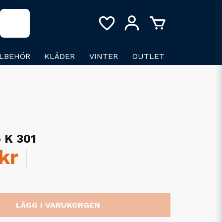
LLBEHÖR
KLÄDER
VINTER
OUTLET
 K 301
kr
LÄGG I VARUKORGEN