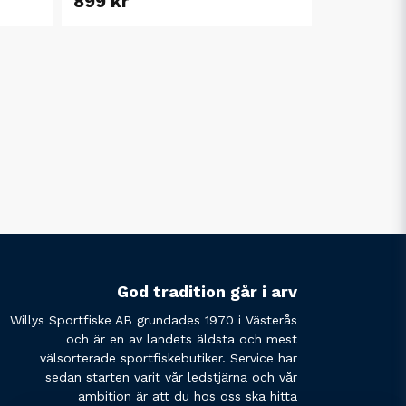
899 kr
God tradition går i arv
Willys Sportfiske AB grundades 1970 i Västerås
och är en av landets äldsta och mest
välsorterade sportfiskebutiker. Service har
sedan starten varit vår ledstjärna och vår
ambition är att du hos oss ska hitta