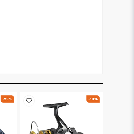
-29%
-10%