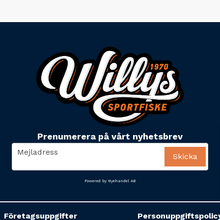
Prenumerera på vårt nyhetsbrev
email
Mejladress
Skicka
Powered by Nyehandel AB
Företagsuppgifter
Personuppgiftspolic