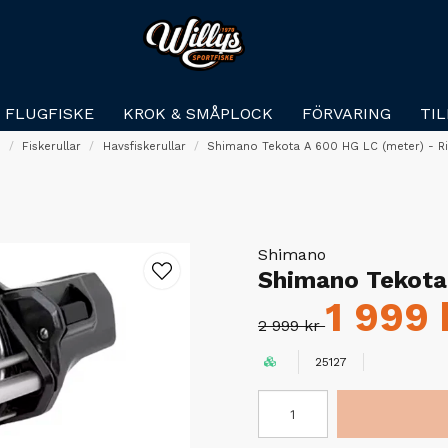
FLUGFISKE
KROK & SMÅPLOCK
FÖRVARING
TI
m
Fiskerullar
Havsfiskerullar
Shimano Tekota A 600 HG LC (meter) - Ri
Shimano
Shimano Tekota 
1 999 
2 999 kr
25127