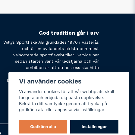
God tradition går i arv
Willys Sportfiske AB grundades 1970 i Västerås
och är en av landets äldsta och mest
välsorterade sportfiskebutiker. Service har
sedan starten varit vår ledstjärna och vår
ambition är att du hos oss ska hitta
produkterna du söker och få den service du
Vi använder cookies
behöver. Tveka inte att slå oss en signal eller
skicka ett mail om du har några funderingar.
Vi använder cookies för att vår webbplats skall
fungera och erbjuda dig bästa upplevelse.
Bekräfta ditt samtycke genom att trycka på
godkänn alla eller anpassa via inställningar
Godkänn alla
Inställningar
y
Varumärken