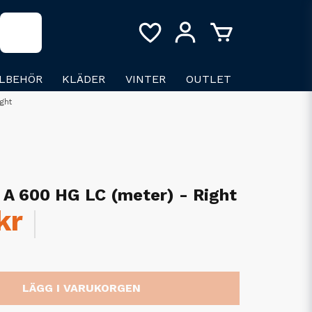
LLBEHÖR
KLÄDER
VINTER
OUTLET
ght
A 600 HG LC (meter) - Right
kr
LÄGG I VARUKORGEN