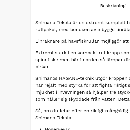
Beskrivning
Shimano Tekota är en extremt komplett ha
rullpaket, med bonusen av inbyggd linräk
Linräknare på havsfiskrullar möjliggör att
Extremt stark i en kompakt rullkropp som 
spinnfiske men här i norden så lämpar din s
pirkar.
Shimanos HAGANE-teknik utgör kroppen av 
har rejält med styrka för att fighta riktigt 
mjukhet i invevningen så hjälper tre styc
som håller sig skyddade från vatten. Dett
Så, om du letar efter en riktigt mångsidig
Shimano Tekota.
Högervevad