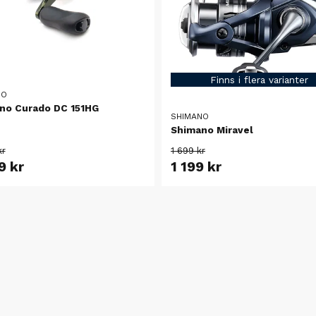
Finns i flera varianter
NO
no Curado DC 151HG
SHIMANO
Shimano Miravel
kr
1 699 kr
9 kr
1 199 kr