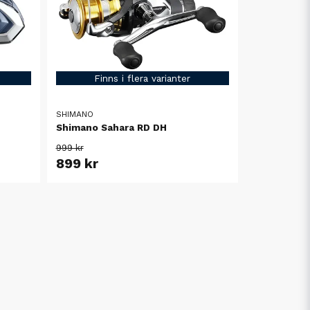
Finns i flera varianter
SHIMANO
Shimano Sahara RD DH
999 kr
899 kr