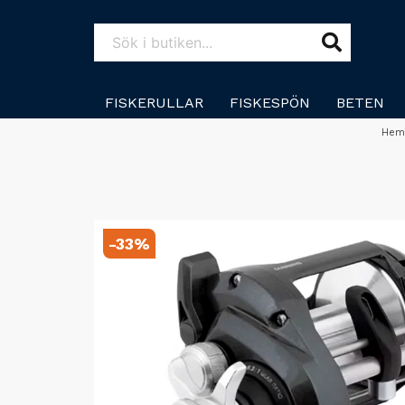
FISKERULLAR
FISKESPÖN
BETEN
He
-
33
%