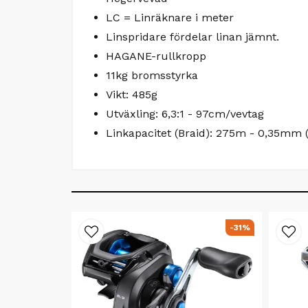
LC = Linräknare i meter
Linspridare fördelar linan jämnt.
HAGANE-rullkropp
11kg bromsstyrka
Vikt: 485g
Utväxling: 6,3:1 - 97cm/vevtag
Linkapacitet (Braid): 275m - 0,35mm 
-31%