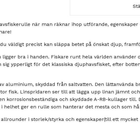
St
vsfiskerulle när man räknar ihop utförande, egenskaper 
nare!
 du väldigt precist kan släppa betet på önskat djup, framfö
ligger bra i handen. Fiskare runt hela världen använder 
ig ypperligt för det klassiska djuphavsfisket, efter botten 
aluminium, skyddad från saltvatten. Den lättanvända bro
stor fisk. Linspridaren ser till att lägga upp linan jämnt och
ken korrosionsbeständiga och skyddade A-RB-kullager till.
a i helhet ger en rulle som hanterar det mesta och som hål
 allrounder i storlek/styrka och egenskaper(till ett mycke