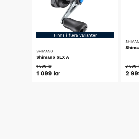
Finns i flera varianter
SHIMA
Shima
SHIMANO
Shimano SLX A
1 599 kr
3 599 
1 099 kr
2 99