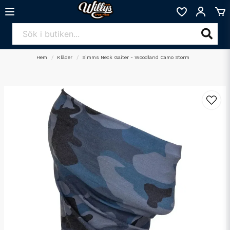
Hem
Kläder
Simms Neck Gaiter - Woodland Camo Storm