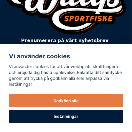
Prenumerera på vårt nyhetsbrev
email
Mejladress
Skicka
Vi använder cookies
Vi använder cookies för att vår webbplats skall fungera
Powered by Nyehandel AB
och erbjuda dig bästa upplevelse. Bekräfta ditt samtycke
genom att trycka på godkänn alla eller anpassa via
inställningar
Köpevillkor
Företagsuppgifter
Godkänn alla
Personuppgiftspolicy
Varumärken
Inställningar