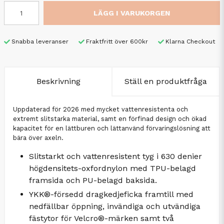
LÄGG I VARUKORGEN
Snabba leveranser
Fraktfritt över 600kr
Klarna Checkout
Beskrivning
Ställ en produktfråga
Uppdaterad för 2026 med mycket vattenresistenta och
extremt slitstarka material, samt en förfinad design och ökad
kapacitet för en lättburen och lättanvänd förvaringslösning att
bära över axeln.
Slitstarkt och vattenresistent tyg i 630 denier
högdensitets-oxfordnylon med TPU-belagd
framsida och PU-belagd baksida.
YKK®-försedd dragkedjeficka framtill med
nedfällbar öppning, invändiga och utvändiga
fästytor för Velcro®-märken samt två