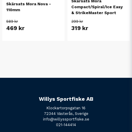
Skärsats Mora
Skärsats Mora Nova -
Compact/Spiral/Ice Easy
110mm
& StrikeMaster Sport
589 kr
399 kr
469 kr
319 kr
Willys Sportfiske AB
Klockartorpsgatan 16
72344 Västerås, Sverige
info@willyssportfiske.se
021-144414