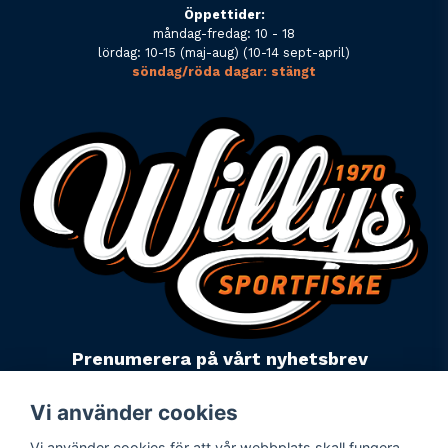
Öppettider:
måndag-fredag: 10 - 18
lördag: 10-15 (maj-aug) (10-14 sept-april)
söndag/röda dagar: stängt
Prenumerera på vårt nyhetsbrev
email
Mejladress
Skicka
Vi använder cookies
Vi använder cookies för att vår webbplats skall fungera