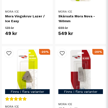
MORA ICE
MORA ICE
Mora Vingskruv Lazer /
Skärsats Mora Nova -
Ice Easy
160mm
139 kr
699 kr
49 kr
549 kr
-20%
-20%
Finns i flera varianter
Finns i flera varianter
MORA ICE
MORA ICE