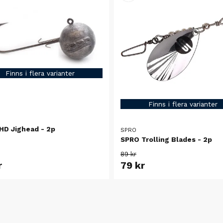
Finns i flera varianter
Finns i flera varianter
HD Jighead - 2p
SPRO
SPRO Trolling Blades - 2p
89 kr
r
79 kr