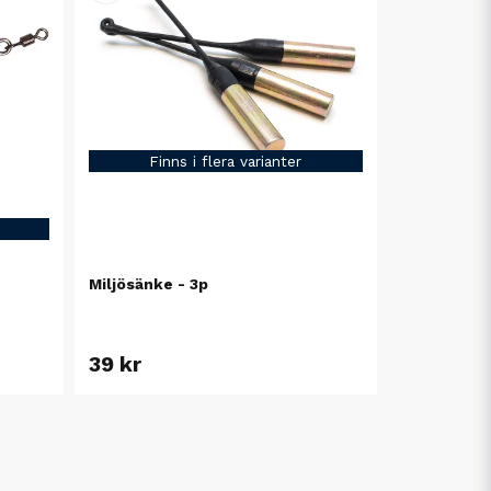
Finns i flera varianter
Miljösänke - 3p
39 kr