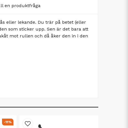
äll en produktfråga
ås eller lekande. Du trär på betet (eller
den som sticker upp. Sen är det bara att
akåt mot rullen och då åker den in i den
-11%