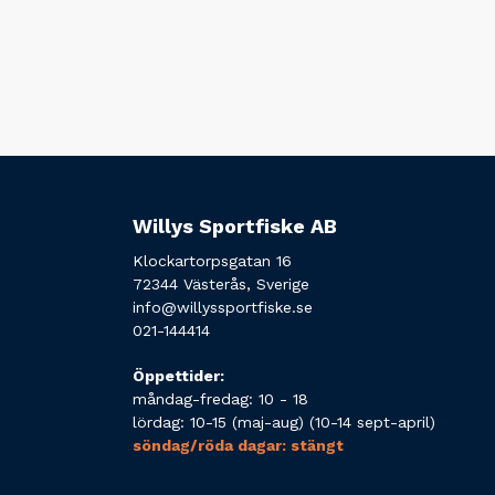
Willys Sportfiske AB
Klockartorpsgatan 16
72344 Västerås, Sverige
info@willyssportfiske.se
021-144414
Öppettider:
måndag-fredag: 10 - 18
lördag: 10-15 (maj-aug) (10-14 sept-april)
söndag/röda dagar: stängt