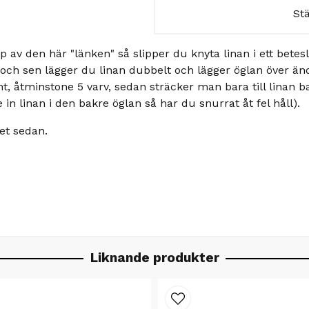
St
lp av den här "länken" så slipper du knyta linan i ett betesl
 och sen lägger du linan dubbelt och lägger öglan över än
t, åtminstone 5 varv, sedan sträcker man bara till linan b
 in linan i den bakre öglan så har du snurrat åt fel håll).
et sedan.
Liknande produkter