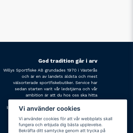
God tradition går i arv
Willys Sportfiske AB grundades 1970 i Västerås
och är en av landets äldsta och mest
välsorterade sportfiskebutiker. Service har
sedan starten varit vår ledstjärna och vår
ambition är att du hos oss ska hitta
produkterna du söker och få den service du
Vi använder cookies
behöver. Tveka inte att slå oss en signal eller
skicka ett mail om du har några funderingar.
Vi använder cookies för att vår webbplats skall
fungera och erbjuda dig bästa upplevelse.
Bekräfta ditt samtycke genom att trycka på