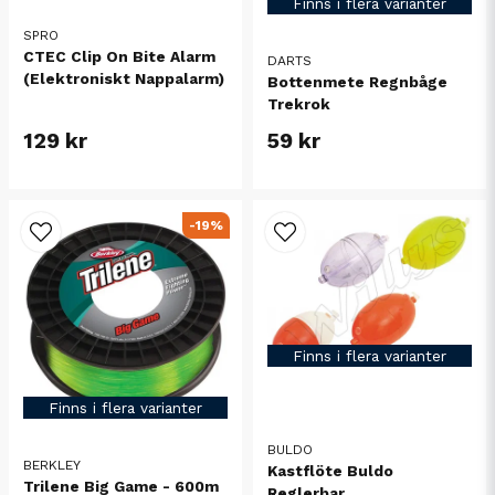
Finns i flera varianter
SPRO
CTEC Clip On Bite Alarm
DARTS
(Elektroniskt Nappalarm)
Bottenmete Regnbåge
Trekrok
129 kr
59 kr
-19%
Finns i flera varianter
Finns i flera varianter
BULDO
BERKLEY
Kastflöte Buldo
Trilene Big Game - 600m
Reglerbar