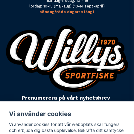
måndag-fredag: 10 - 18
lördag: 10-15 (maj-aug) (10-14 sept-april)
söndag/röda dagar: stängt
Prenumerera på vårt nyhetsbrev
email
Mejladress
Skicka
Vi använder cookies
Vi använder cookies för att vår webbplats skall fungera
Powered by Nyehandel AB
och erbjuda dig bästa upplevelse. Bekräfta ditt samtycke