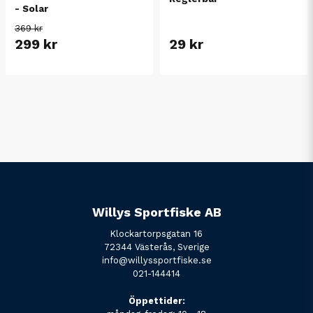
- Solar
369 kr
299 kr
29 kr
Willys Sportfiske AB
Klockartorpsgatan 16
72344 Västerås, Sverige
info@willyssportfiske.se
021-144414
Öppettider: