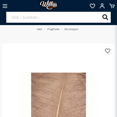
Hem
Flugfiske
Strutsplym