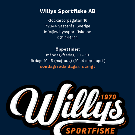
Willys Sportfiske AB
Klockartorpsgatan 16
72344 Västerås, Sverige
info@willyssportfiske.se
021-144414
Öppettider:
måndag-fredag: 10 - 18
lördag: 10-15 (maj-aug) (10-14 sept-april)
söndag/röda dagar: stängt