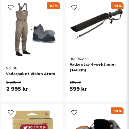
-24%
-14%
HURRICANE
Vadarstav 4-sektioner
VISION
(140cm)
Vadarpaket Vision Atom
3 938 kr
699 kr
2 995 kr
599 kr
-14%