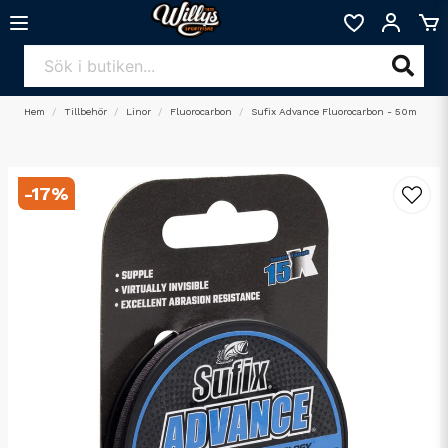
Hem
Tillbehör
Linor
Fluorocarbon
Sufix Advance Fluorocarbon - 50m
-
17
%