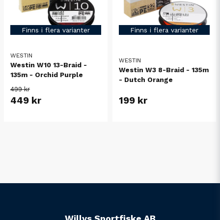
Finns i flera varianter
Finns i flera varianter
WESTIN
WESTIN
Westin W10 13-Braid -
Westin W3 8-Braid - 135m
135m - Orchid Purple
- Dutch Orange
499 kr
449 kr
199 kr
Willys Sportfiske AB