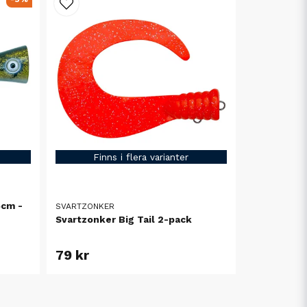
Finns i flera varianter
5cm -
SVARTZONKER
Svartzonker Big Tail 2-pack
79 kr