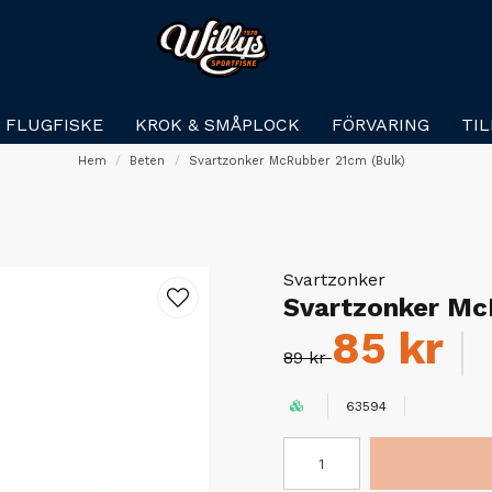
FLUGFISKE
KROK & SMÅPLOCK
FÖRVARING
TI
Hem
Beten
Svartzonker McRubber 21cm (Bulk)
Svartzonker
Svartzonker Mc
85 kr
89 kr
63594