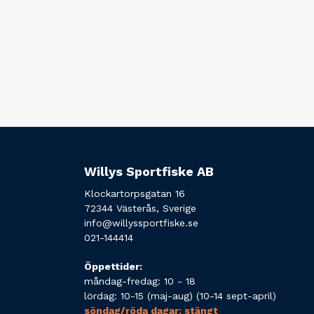
Willys Sportfiske AB
Klockartorpsgatan 16
72344 Västerås, Sverige
info@willyssportfiske.se
021-144414
Öppettider:
måndag-fredag: 10 - 18
lördag: 10-15 (maj-aug) (10-14 sept-april)
söndag/röda dagar: stängt