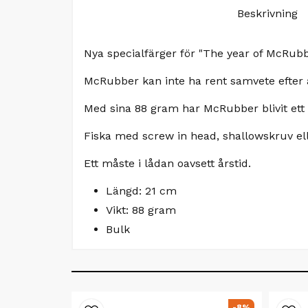
Beskrivning
Nya specialfärger för "The year of McRub
McRubber kan inte ha rent samvete efter at
Med sina 88 gram har McRubber blivit ett 
Fiska med screw in head, shallowskruv elle
Ett måste i lådan oavsett årstid.
Längd: 21 cm
Vikt: 88 gram
Bulk
-8%