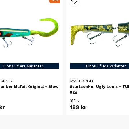
Finns i flera varianter
Finns i flera varianter
ZONKER
SVARTZONKER
onker McTail Original - Slow
Svartzonker Ugly Louis - 17,
82g
199 kr
kr
189 kr