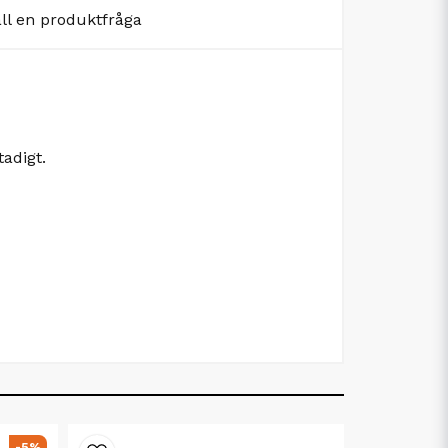
äll en produktfråga
adigt.
-5%