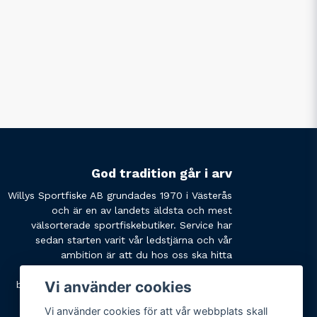
God tradition går i arv
Willys Sportfiske AB grundades 1970 i Västerås
och är en av landets äldsta och mest
välsorterade sportfiskebutiker. Service har
sedan starten varit vår ledstjärna och vår
ambition är att du hos oss ska hitta
produkterna du söker och få den service du
Vi använder cookies
behöver. Tveka inte att slå oss en signal eller
skicka ett mail om du har några funderingar.
Vi använder cookies för att vår webbplats skall