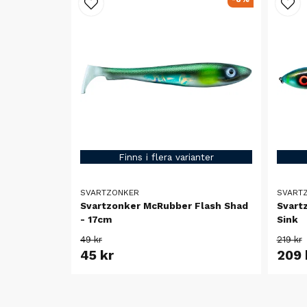
Finns i flera varianter
SVARTZONKER
SVART
Svartzonker McRubber Flash Shad
Svartz
- 17cm
Sink
49 kr
219 kr
45 kr
209 