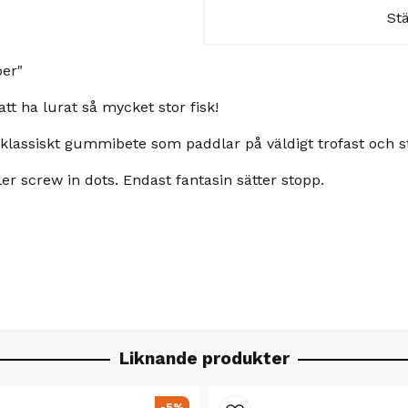
St
ber"
t ha lurat så mycket stor fisk!
klassiskt gummibete som paddlar på väldigt trofast och st
r screw in dots. Endast fantasin sätter stopp.
Liknande produkter
-5%