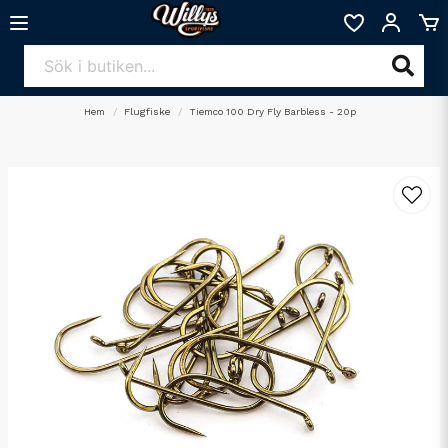
Hem
Flugfiske
Tiemco 100 Dry Fly Barbless - 20p