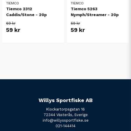
TIEMCO
TIEMCO
Tiemco 2312
Tiemco 5263
Caddis/Stone - 20p
Nymph/Streamer - 20p
69 kr
69 kr
59 kr
59 kr
Willys Sportfiske AB
Klockartorpsgatan 16
72344 Västerås, Sverige
info@willyssportfiske.se
021-144414