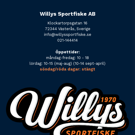
Willys Sportfiske AB
Klockartorpsgatan 16
72344 Västerås, Sverige
info@willyssportfiske.se
021-144414
Öppettider:
måndag-fredag: 10 - 18
lördag: 10-15 (maj-aug) (10-14 sept-april)
söndag/röda dagar: stängt