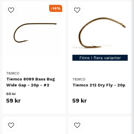
-14%
Finns i flera varianter
TIEMCO
Tiemco 8089 Bass Bug
TIEMCO
Tiemco 212 Dry Fly - 20p
Wide Gap - 20p - #2
69 kr
59 kr
59 kr