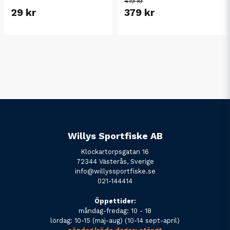
419 kr
29 kr
379 kr
Willys Sportfiske AB
Klockartorpsgatan 16
72344 Västerås, Sverige
info@willyssportfiske.se
021-144414
Öppettider:
måndag-fredag: 10 - 18
lördag: 10-15 (maj-aug) (10-14 sept-april)