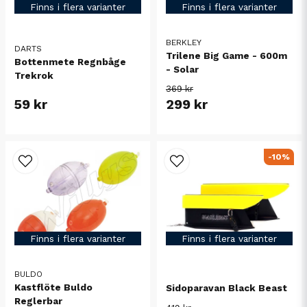
Finns i flera varianter
Finns i flera varianter
BERKLEY
DARTS
Trilene Big Game - 600m
Bottenmete Regnbåge
- Solar
Trekrok
369 kr
59 kr
299 kr
-10%
Finns i flera varianter
Finns i flera varianter
BULDO
Kastflöte Buldo
Sidoparavan Black Beast
Reglerbar