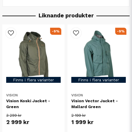
Liknande produkter
-9%
-9%
Finns i flera varianter
Finns i flera varianter
VISION
VISION
Vision Koski Jacket -
Vision Vector Jacket -
Green
Mallard Green
3 299 kr
2 199 kr
2 999 kr
1 999 kr