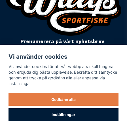
Prenumerera på vårt nyhetsbrev
email
Mejladress
Skicka
Vi använder cookies
Vi använder cookies för att vår webbplats skall fungera
Powered by Nyehandel AB
och erbjuda dig bästa upplevelse. Bekräfta ditt samtycke
genom att trycka på godkänn alla eller anpassa via
inställningar
Köpevillkor
Företagsuppgifter
Godkänn alla
Personuppgiftspolicy
Varumärken
Inställningar