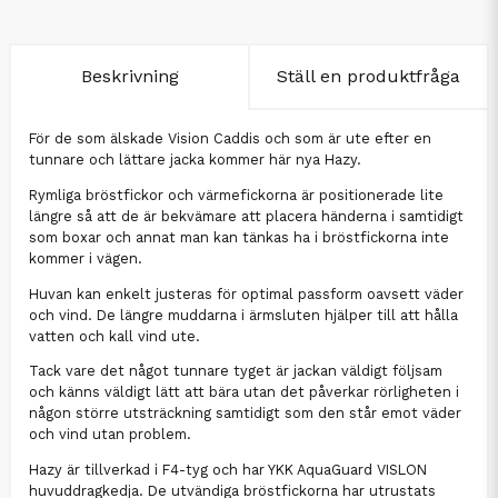
Beskrivning
Ställ en produktfråga
För de som älskade Vision Caddis och som är ute efter en
tunnare och lättare jacka kommer här nya Hazy.
Rymliga bröstfickor och värmefickorna är positionerade lite
längre så att de är bekvämare att placera händerna i samtidigt
som boxar och annat man kan tänkas ha i bröstfickorna inte
kommer i vägen.
Huvan kan enkelt justeras för optimal passform oavsett väder
och vind. De längre muddarna i ärmsluten hjälper till att hålla
vatten och kall vind ute.
Tack vare det något tunnare tyget är jackan väldigt följsam
och känns väldigt lätt att bära utan det påverkar rörligheten i
någon större utsträckning samtidigt som den står emot väder
och vind utan problem.
Hazy är tillverkad i F4-tyg och har YKK AquaGuard VISLON
huvuddragkedja. De utvändiga bröstfickorna har utrustats