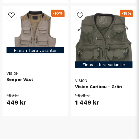
-10%
-15%
Finns i flera varianter
Finns i flera varianter
VISION
Keeper Väst
VISION
Vision Caribou - Grön
499 kr
1 699 kr
449 kr
1 449 kr