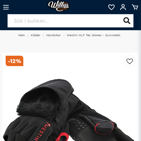
Hem
Kläder
Handskar
Westin HLF Tec Gloves - Gunmetal
-
12
%