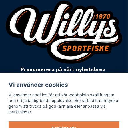
Prenumerera på vårt nyhetsbrev
email
Mejladress
Skicka
Vi använder cookies
Vi använder cookies för att vår webbplats skall fungera
Powered by Nyehandel AB
och erbjuda dig bästa upplevelse. Bekräfta ditt samtycke
genom att trycka på godkänn alla eller anpassa via
inställningar
Köpevillkor
Företagsuppgifter
Godkänn alla