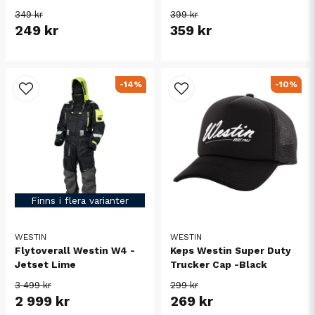
349 kr
399 kr
249 kr
359 kr
-14%
-10%
Finns i flera varianter
WESTIN
WESTIN
Flytoverall Westin W4 -
Keps Westin Super Duty
Jetset Lime
Trucker Cap -Black
3 499 kr
299 kr
2 999 kr
269 kr