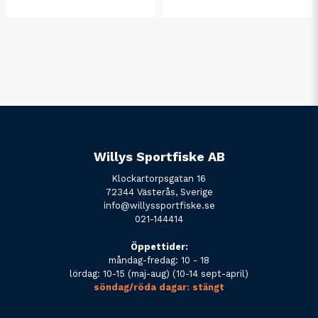
Willys Sportfiske AB
Klockartorpsgatan 16
72344 Västerås, Sverige
info@willyssportfiske.se
021-144414
Öppettider:
måndag-fredag: 10 - 18
lördag: 10-15 (maj-aug) (10-14 sept-april)
söndag/röda dagar: stängt