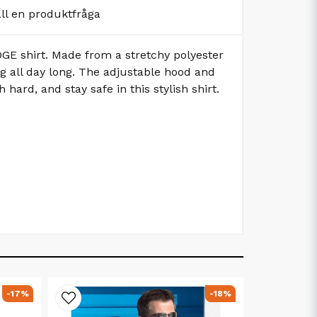
äll en produktfråga
DGE shirt. Made from a stretchy polyester
g all day long. The adjustable hood and
ard, and stay safe in this stylish shirt.
-17%
-18%