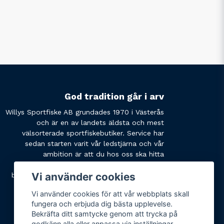
God tradition går i arv
Willys Sportfiske AB grundades 1970 i Västerås
och är en av landets äldsta och mest
välsorterade sportfiskebutiker. Service har
sedan starten varit vår ledstjärna och vår
ambition är att du hos oss ska hitta
produkterna du söker och få den service du
Vi använder cookies
behöver. Tveka inte att slå oss en signal eller
skicka ett mail om du har några funderingar.
Vi använder cookies för att vår webbplats skall
fungera och erbjuda dig bästa upplevelse.
Bekräfta ditt samtycke genom att trycka på
godkänn alla eller anpassa via inställningar