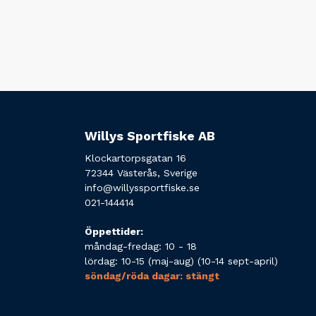
Willys Sportfiske AB
Klockartorpsgatan 16
72344 Västerås, Sverige
info@willyssportfiske.se
021-144414
Öppettider:
måndag-fredag: 10 - 18
lördag: 10-15 (maj-aug) (10-14 sept-april)
söndag/röda dagar: stängt