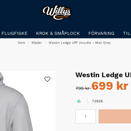
FLUGFISKE
KROK & SMÅPLOCK
FÖRVARING
TI
Hem
Kläder
Westin Ledge UPF Hoodie - Mist Grey
Westin Ledge U
699 kr
799 kr
73926