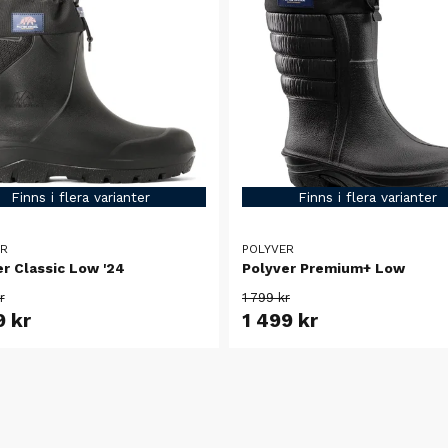
Finns i flera varianter
Finns i flera varianter
ER
POLYVER
r Classic Low '24
Polyver Premium+ Low
r
1 799 kr
9 kr
1 499 kr