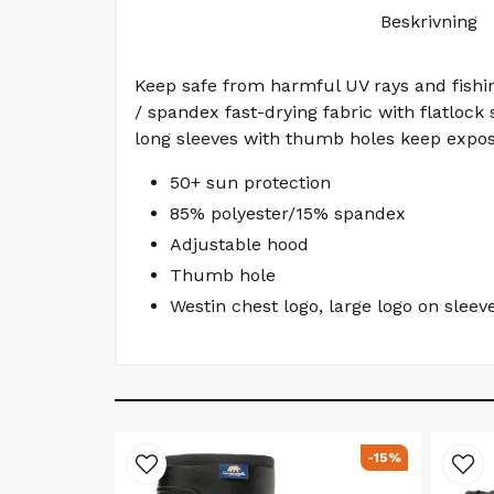
Beskrivning
Keep safe from harmful UV rays and fishin
/ spandex fast-drying fabric with flatloc
long sleeves with thumb holes keep exposed
50+ sun protection
85% polyester/15% spandex
Adjustable hood
Thumb hole
Westin chest logo, large logo on slee
-15%