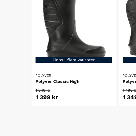
Finns i flera varianter
POLYVER
POLYV
Polyver Classic High
Polyve
1 649 kr
1 499 k
1 399 kr
1 34