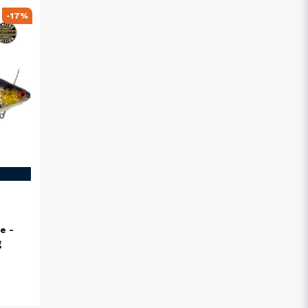
-17%
e -
g