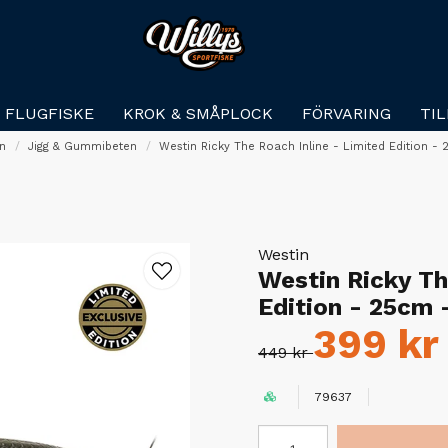
FLUGFISKE
KROK & SMÅPLOCK
FÖRVARING
TI
en
Jigg & Gummibeten
Westin Ricky The Roach Inline - Limited Edition -
Westin
Westin Ricky Th
Edition - 25cm 
399 kr
449 kr
79637