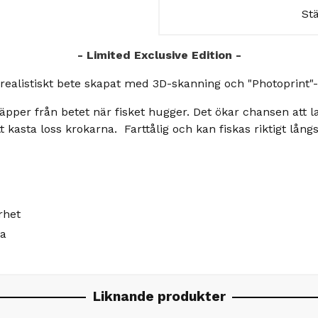
St
- Limited Exclusive Edition -
rrealistiskt bete skapat med 3D-skanning och "Photoprint"-
äpper från betet när fisket hugger. Det ökar chansen att l
t kasta loss krokarna. Farttålig och kan fiskas riktigt lå
rhet
va
Liknande produkter