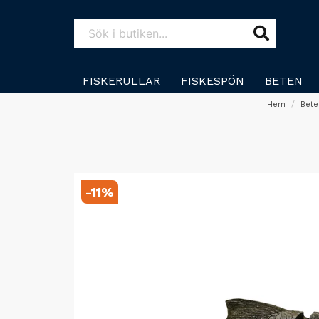
FISKERULLAR
FISKESPÖN
BETEN
Hem
Bet
-
11
%