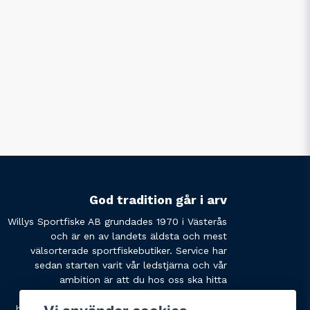
God tradition går i arv
Willys Sportfiske AB grundades 1970 i Västerås
och är en av landets äldsta och mest
välsorterade sportfiskebutiker. Service har
sedan starten varit vår ledstjärna och vår
ambition är att du hos oss ska hitta
produkterna du söker och få den service du
behöver. Tveka inte att slå oss en signal eller