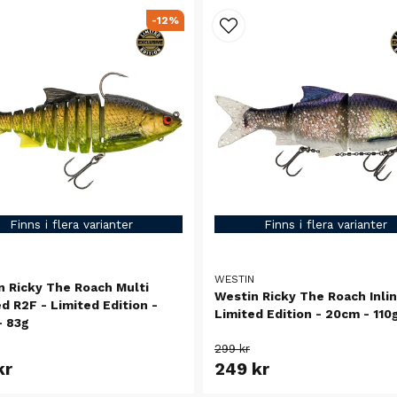
-12%
Finns i flera varianter
Finns i flera varianter
N
WESTIN
n Ricky The Roach Multi
Westin Ricky The Roach Inlin
d R2F - Limited Edition -
Limited Edition - 20cm - 110
- 83g
299 kr
kr
249 kr