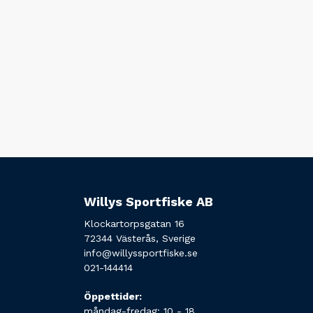
Willys Sportfiske AB
Klockartorpsgatan 16
72344 Västerås, Sverige
info@willyssportfiske.se
021-144414
Öppettider:
måndag-fredag: 10 - 18