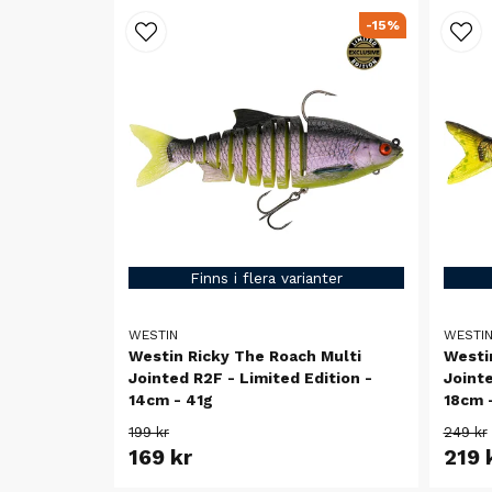
-15%
Finns i flera varianter
WESTIN
WESTI
Westin Ricky The Roach Multi
Westi
Jointed R2F - Limited Edition -
Jointe
14cm - 41g
18cm 
199 kr
249 kr
169 kr
219 