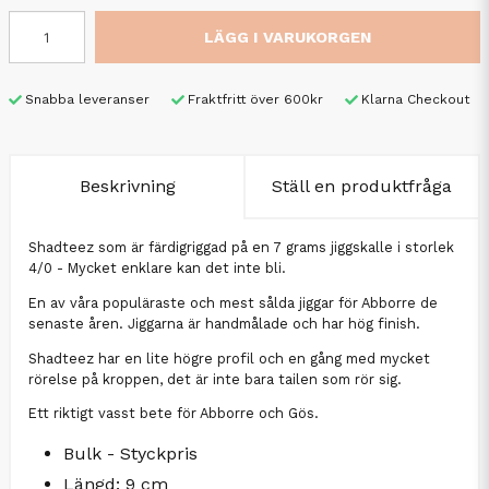
LÄGG I VARUKORGEN
Snabba leveranser
Fraktfritt över 600kr
Klarna Checkout
Beskrivning
Ställ en produktfråga
Shadteez som är färdigriggad på en 7 grams jiggskalle i storlek
4/0 - Mycket enklare kan det inte bli.
En av våra populäraste och mest sålda jiggar för Abborre de
senaste åren. Jiggarna är handmålade och har hög finish.
Shadteez har en lite högre profil och en gång med mycket
rörelse på kroppen, det är inte bara tailen som rör sig.
Ett riktigt vasst bete för Abborre och Gös.
Bulk - Styckpris
Längd: 9 cm