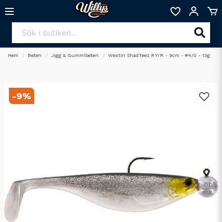
Hem
Beten
Jigg & Gummibeten
Westin ShadTeez R'n'R - 9cm - #4/0 - 13g
-
9
%