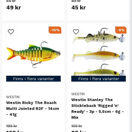
54 kr
49 kr
49 kr
45 kr
-15%
-9%
Finns i flera varianter
Finns i flera varianter
WESTIN
WESTIN
Westin Stanley The
Westin Ricky The Roach
Stickleback 'Rigged 'n'
Multi Jointed R2F - 14cm
Ready' - 3p - 5,5cm - 6g -
- 41g
Mix
199 kr
109 kr