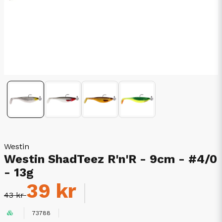
Westin
Westin ShadTeez R'n'R - 9cm - #4/0
- 13g
39 kr
43 kr
73788