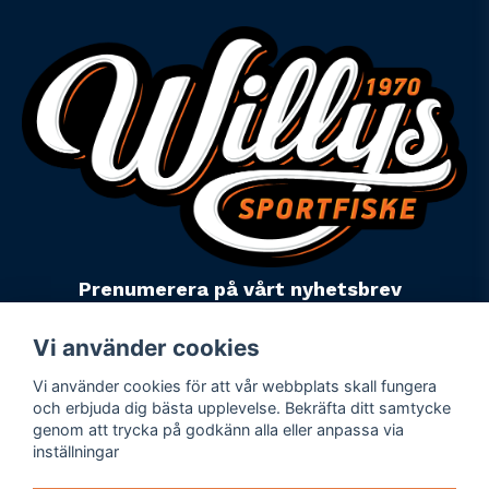
Prenumerera på vårt nyhetsbrev
email
Mejladress
Skicka
Vi använder cookies
Vi använder cookies för att vår webbplats skall fungera
Powered by Nyehandel AB
och erbjuda dig bästa upplevelse. Bekräfta ditt samtycke
genom att trycka på godkänn alla eller anpassa via
inställningar
Köpevillkor