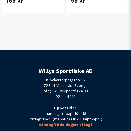
169 kr
99 kr
Willys Sportfiske AB
Klockartorpsgatan 16
72344 Västerås, Sverige
info@willyssportfiske.se
021-144414
Öppettider:
måndag-fredag: 10 - 18
lördag: 10-15 (maj-aug) (10-14 sept-april)
söndag/röda dagar: stängt