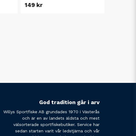
149 kr
God tradition går i arv
Willys Sportfiske AB grundades 1970 i Västerås
och är en av landets äldsta och mest
välsorterade sportfiskebutiker. Service har
sedan starten varit vår ledstjärna och vår