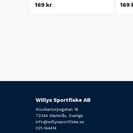
169 kr
169 
Willys Sportfiske AB
Klockartorpsgatan 16
72344 Västerås, Sverige
info@willyssportfiske.se
021-144414