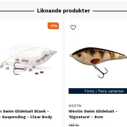
Liknande produkter
-11%
Finns i flera varianter
N
WESTIN
n Swim Glidebait Blank -
Westin Swim Glidebait -
- Suspending - Clear Body
'Signature' - 8cm
149 kr