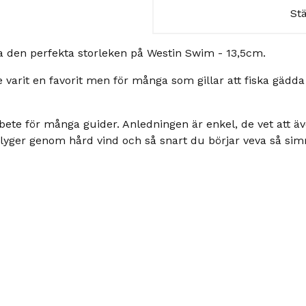
St
den perfekta storleken på Westin Swim - 13,5cm.
 varit en favorit men för många som gillar att fiska gädda
itbete för många guider. Anledningen är enkel, de vet att ä
 flyger genom hård vind och så snart du börjar veva så sim