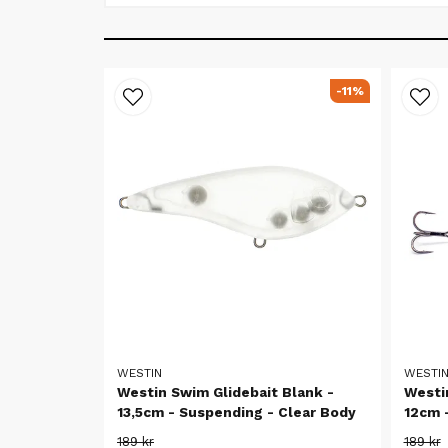
-11%
WESTIN
WESTI
Westin Swim Glidebait Blank -
Westi
13,5cm - Suspending - Clear Body
12cm 
189 kr
189 kr