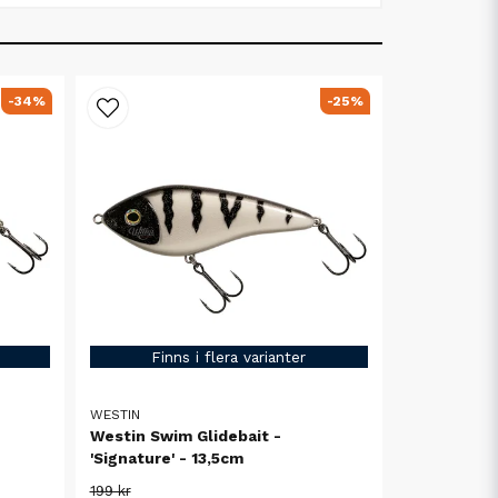
-34%
-25%
Finns i flera varianter
WESTIN
Westin Swim Glidebait -
'Signature' - 13,5cm
199 kr