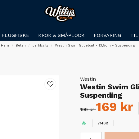
FLUGFISKE
KROK & SMÅPLOCK
FÖRVARING
TI
Hem
Beten
Jerkbaits
Westin Swim Glidebait - 13,5cm - Suspending
Westin
Westin Swim Gli
Suspending
169 kr
199 kr
71468