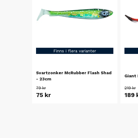
Finns i flera varianter
Svartzonker McRubber Flash Shad
Giant 
- 23cm
79 kr
219 kr
75 kr
189 