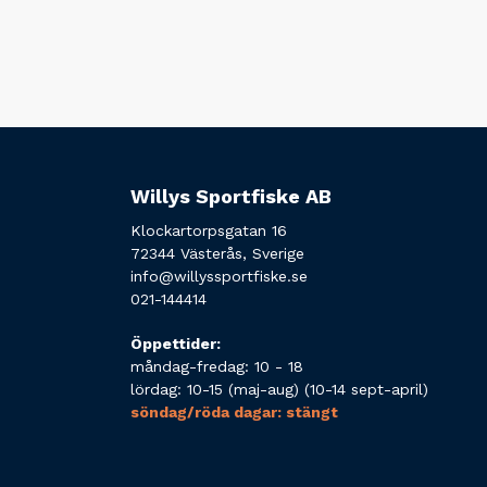
Willys Sportfiske AB
Klockartorpsgatan 16
72344 Västerås, Sverige
info@willyssportfiske.se
021-144414
Öppettider:
måndag-fredag: 10 - 18
lördag: 10-15 (maj-aug) (10-14 sept-april)
söndag/röda dagar: stängt