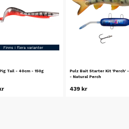
Finns i flera varianter
Pulz Bait Starter Kit 'Perch' 
Pig Tail - 40cm - 150g
- Natural Perch
kr
439 kr