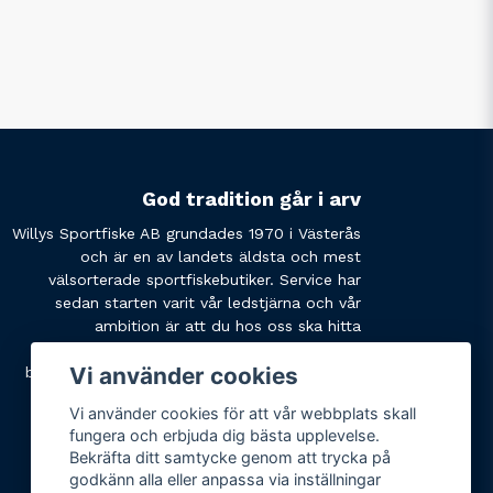
God tradition går i arv
Willys Sportfiske AB grundades 1970 i Västerås
och är en av landets äldsta och mest
välsorterade sportfiskebutiker. Service har
sedan starten varit vår ledstjärna och vår
ambition är att du hos oss ska hitta
produkterna du söker och få den service du
Vi använder cookies
behöver. Tveka inte att slå oss en signal eller
skicka ett mail om du har några funderingar.
Vi använder cookies för att vår webbplats skall
fungera och erbjuda dig bästa upplevelse.
Bekräfta ditt samtycke genom att trycka på
godkänn alla eller anpassa via inställningar