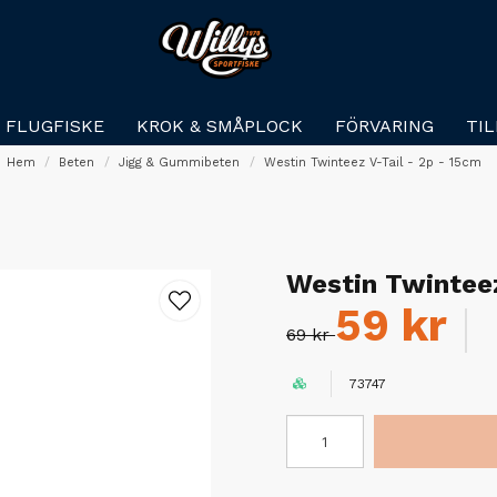
FLUGFISKE
KROK & SMÅPLOCK
FÖRVARING
TI
Hem
Beten
Jigg & Gummibeten
Westin Twinteez V-Tail - 2p - 15cm
Westin Twinteez
59 kr
69 kr
73747