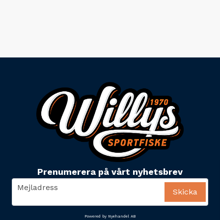
Prenumerera på vårt nyhetsbrev
email
Mejladress
Skicka
Powered by Nyehandel AB