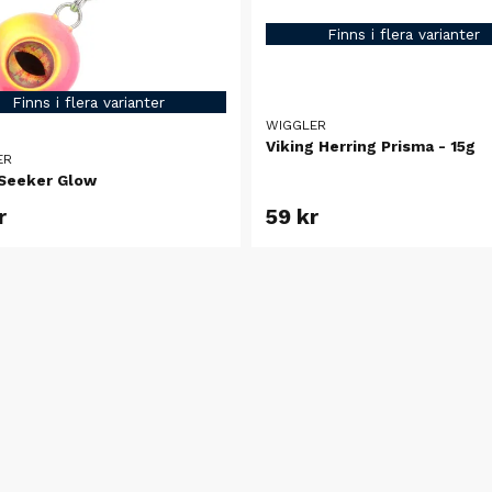
Finns i flera varianter
Finns i flera varianter
WIGGLER
Viking Herring Prisma - 15g
ER
Seeker Glow
r
59 kr