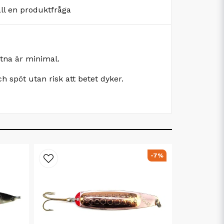
äll en produktfråga
astna är minimal.
h spöt utan risk att betet dyker.
-7%