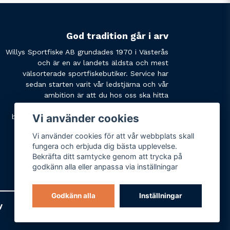
God tradition går i arv
Willys Sportfiske AB grundades 1970 i Västerås
och är en av landets äldsta och mest
välsorterade sportfiskebutiker. Service har
sedan starten varit vår ledstjärna och vår
ambition är att du hos oss ska hitta
produkterna du söker och få den service du
Vi använder cookies
behöver. Tveka inte att slå oss en signal eller
skicka ett mail om du har några funderingar.
Vi använder cookies för att vår webbplats skall
fungera och erbjuda dig bästa upplevelse.
Bekräfta ditt samtycke genom att trycka på
godkänn alla eller anpassa via inställningar
Godkänn alla
Inställningar
y
Varumärken