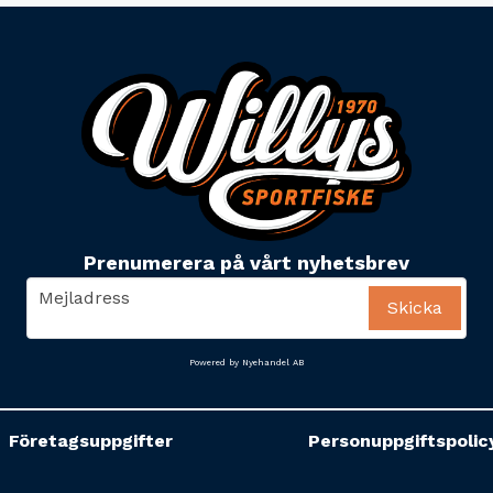
Prenumerera på vårt nyhetsbrev
email
Mejladress
Skicka
Powered by Nyehandel AB
Företagsuppgifter
Personuppgiftspolic