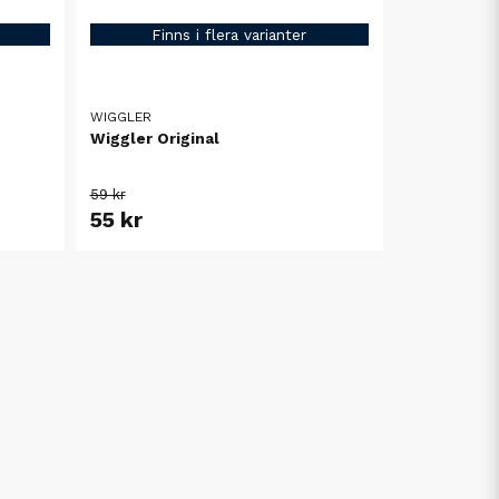
Finns i flera varianter
WIGGLER
Wiggler Original
59 kr
55 kr