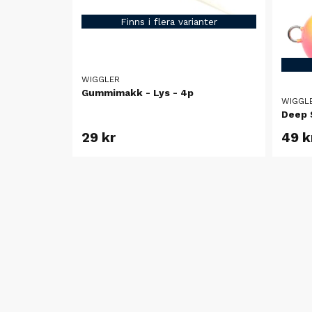
Finns i flera varianter
WIGGLER
Gummimakk - Lys - 4p
WIGGL
Deep 
29 kr
49 k