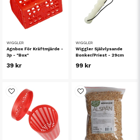
WIGGLER
WIGGLER
Agnbox För Kräftmjärde -
Wiggler Självlysande
3p - "Box"
Bonker/Priest - 29cm
39 kr
99 kr