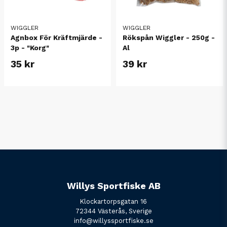
WIGGLER
WIGGLER
Agnbox För Kräftmjärde -
Rökspån Wiggler - 250g -
3p - "Korg"
Al
35 kr
39 kr
Willys Sportfiske AB
Klockartorpsgatan 16
72344 Västerås, Sverige
info@willyssportfiske.se