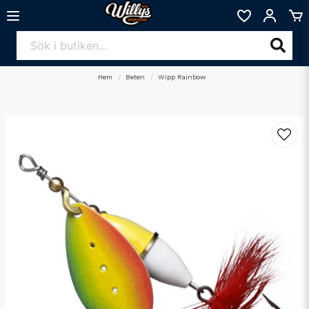
Hem
Beten
Wipp Rainbow