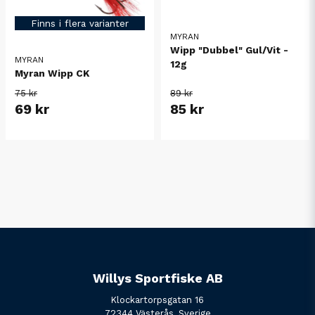
Finns i flera varianter
MYRAN
Wipp "Dubbel" Gul/Vit -
MYRAN
12g
Myran Wipp CK
75 kr
89 kr
69 kr
85 kr
Willys Sportfiske AB
Klockartorpsgatan 16
72344 Västerås, Sverige