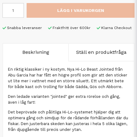
LÄGG I VARUKORGEN
Snabba leveranser
Fraktfritt över 600kr
Klarna Checkout
Beskrivning
Ställ en produktfråga
En riktig klassiker i ny kostym. Nya Hi-Lo Beast Jointed från
Abu Garcia har har fått en högre profil som gör att den sticker
ut lite mer i vattnet med en större siluett. Ett utmärkt bete
för både kast och trolling för både Gädda, Gös och Abborre.
Den ledade varianten "jointed" ger extra rörelse och gång,
även i låg fart!
Det beprövade och pålitliga Hi-Lo-systemet hjälper dig att
optimera gång och simdjup för de rådande förhållanden där du
fiskar. Den justerbara skeden kan justeras i hela 5 olika lägen,
från djupgående till precis under ytan.