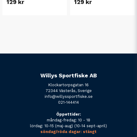
129 kr
129 kr
Willys Sportfiske AB
Klockartorpsgatan 16
72344 Västerås, Sverige
info@willyssportfiske.se
021-144414
Öppettider:
måndag-fredag: 10 - 18
lördag: 10-15 (maj-aug) (10-14 sept-april)
söndag/röda dagar: stängt