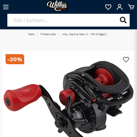
Hem
Fiskerullar
Abu Garcia Max X - RH (höger)
-
20
%