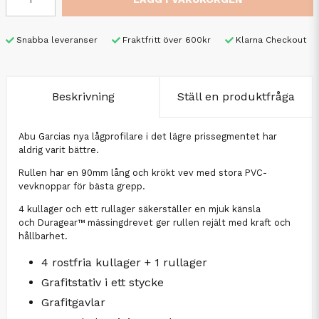
Snabba leveranser
Fraktfritt över 600kr
Klarna Checkout
Beskrivning
Ställ en produktfråga
Abu Garcias nya lågprofilare i det lägre prissegmentet har
aldrig varit bättre.
Rullen har en 90mm lång och krökt vev med stora PVC-
vevknoppar för bästa grepp.
4 kullager och ett rullager säkerställer en mjuk känsla
och Duragear™ mässingdrevet ger rullen rejält med kraft och
hållbarhet.
4 rostfria kullager + 1 rullager
Grafitstativ i ett stycke
Grafitgavlar