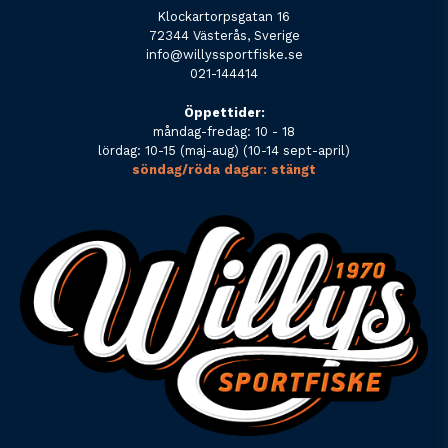
Klockartorpsgatan 16
72344 Västerås, Sverige
info@willyssportfiske.se
021-144414
Öppettider:
måndag-fredag: 10 - 18
lördag: 10-15 (maj-aug) (10-14 sept-april)
söndag/röda dagar: stängt