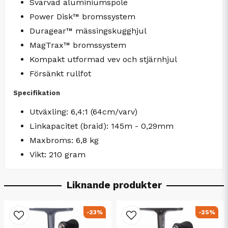
Svarvad aluminiumspole
Power Disk™ bromssystem
Duragear™ mässingskugghjul
MagTrax™ bromssystem
Kompakt utformad vev och stjärnhjul
Försänkt rullfot
Specifikation
Utväxling: 6,4:1 (64cm/varv)
Linkapacitet (braid): 145m - 0,29mm
Maxbroms: 6,8 kg
Vikt: 210 gram
Liknande produkter
-23%
-25%