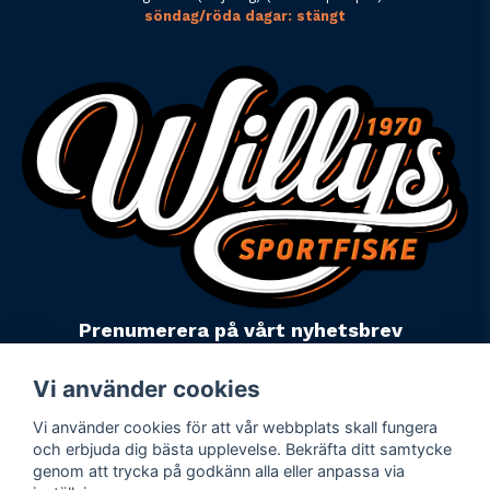
söndag/röda dagar: stängt
Prenumerera på vårt nyhetsbrev
email
Mejladress
Skicka
Vi använder cookies
Vi använder cookies för att vår webbplats skall fungera
Powered by Nyehandel AB
och erbjuda dig bästa upplevelse. Bekräfta ditt samtycke
genom att trycka på godkänn alla eller anpassa via