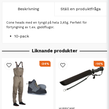
Beskrivning
Ställ en produktfråga
Cone heads med en tyngd på hela 3,45g. Perfekt för
förtyngning av t.ex. gäddflugor.
10-pack
Liknande produkter
-24%
-14%
HURRICANE