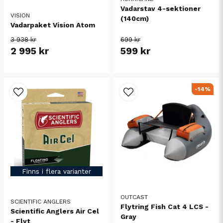
Vadarstav 4-sektioner
VISION
(140cm)
Vadarpaket Vision Atom
3 938 kr
699 kr
2 995 kr
599 kr
-14%
Finns i flera varianter
OUTCAST
SCIENTIFIC ANGLERS
Flytring Fish Cat 4 LCS -
Scientific Anglers Air Cel
Gray
- Flyt