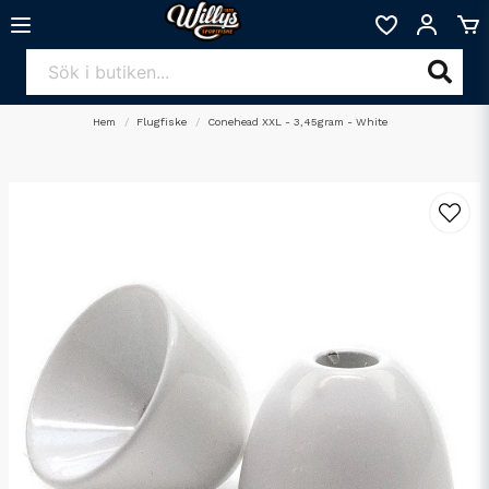
Hem
Flugfiske
Conehead XXL - 3,45gram - White