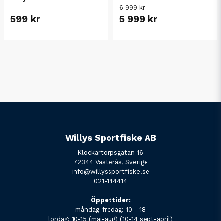
6 999 kr
599 kr
5 999 kr
Willys Sportfiske AB
Klockartorpsgatan 16
72344 Västerås, Sverige
info@willyssportfiske.se
021-144414
Öppettider:
måndag-fredag: 10 - 18
lördag: 10-15 (maj-aug) (10-14 sept-april)