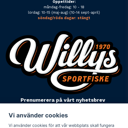
Öppettider:
måndag-fredag: 10 - 18
lördag: 10-15 (maj-aug) (10-14 sept-april)
söndag/röda dagar: stängt
Prenumerera på vårt nyhetsbrev
email
Mejladress
Skicka
Vi använder cookies
Vi använder cookies för att vår webbplats skall fungera
Powered by Nyehandel AB