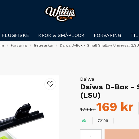
FLUGFISKE
KROK & SMÅPLOCK
FÖRVARING
TI
em
Förvaring
Betesaskar
Daiwa D-Box - Small Shallow Universal (LSU
Daiwa
Daiwa D-Box - S
(LSU)
169 kr
179 kr
72199