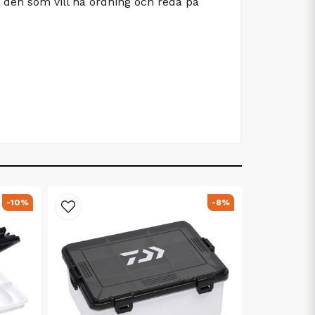
r den som vill ha ordning och reda på
-10%
-8%