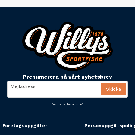
Prenumerera på vårt nyhetsbrev
email
Mejladress
Skicka
Powered by Nyehandel AB
Företagsuppgifter
Personuppgiftspolic