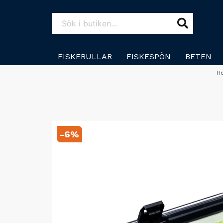
FISKERULLAR
FISKESPÖN
BETEN
H
-
6
%