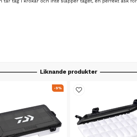
tar tag i krokar och inte släpper taget, en perfekt ask fö
Liknande produkter
-9%