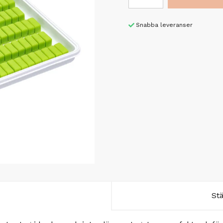
Snabba leveranser
St