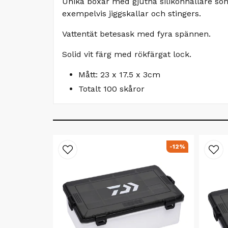
Unika boxar med gjutna silikonhållare som 
exempelvis jiggskallar och stingers.
Vattentät betesask med fyra spännen.
Solid vit färg med rökfärgat lock.
Mått: 23 x 17.5 x 3cm
Totalt 100 skåror
-12%