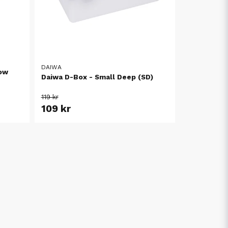
DAIWA
low
Daiwa D-Box - Small Deep (SD)
119 kr
109 kr