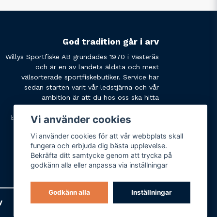
God tradition går i arv
Willys Sportfiske AB grundades 1970 i Västerås
och är en av landets äldsta och mest
välsorterade sportfiskebutiker. Service har
sedan starten varit vår ledstjärna och vår
ambition är att du hos oss ska hitta
produkterna du söker och få den service du
Vi använder cookies
behöver. Tveka inte att slå oss en signal eller
skicka ett mail om du har några funderingar.
Vi använder cookies för att vår webbplats skall
fungera och erbjuda dig bästa upplevelse.
Bekräfta ditt samtycke genom att trycka på
godkänn alla eller anpassa via inställningar
Godkänn alla
Inställningar
y
Varumärken