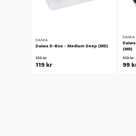
DAIWA
DAIWA
Daiwa
Daiwa D-Box - Medium Deep (MD)
(MR)
135 kr
109 kr
119 kr
99 k