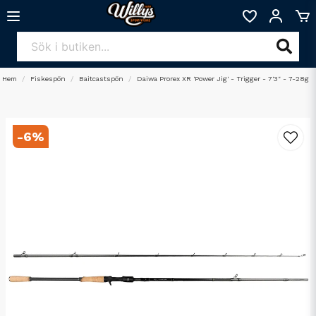
Hem
Fiskespön
Baitcastspön
Daiwa Prorex XR 'Power Jig' - Trigger - 7'3" - 7-28g
-
6
%