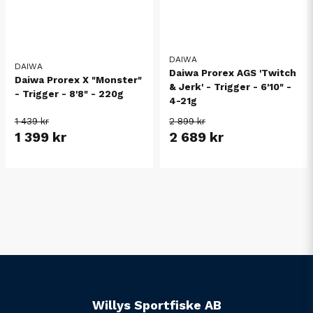
DAIWA
DAIWA
Daiwa Prorex AGS 'Twitch
Daiwa Prorex X "Monster"
& Jerk' - Trigger - 6'10" -
- Trigger - 8'8" - 220g
4-21g
1 439 kr
2 899 kr
1 399 kr
2 689 kr
Willys Sportfiske AB