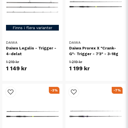
Finns i flera varianter
DAIWA
DAIWA
Daiwa Legalis - Trigger -
Daiwa Prorex X "Crank-
4-delat
G"- Trigger - 7'3" - 3-18g
1 219 kr
1 219 kr
1 149 kr
1 199 kr
-3%
-7%