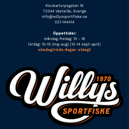
Klockartorpsgatan 16
72344 Västerås, Sverige
info@willyssportfiske.se
021-144414
Öppettider:
måndag-fredag: 10 - 18
lördag: 10-15 (maj-aug) (10-14 sept-april)
söndag/röda dagar: stängt