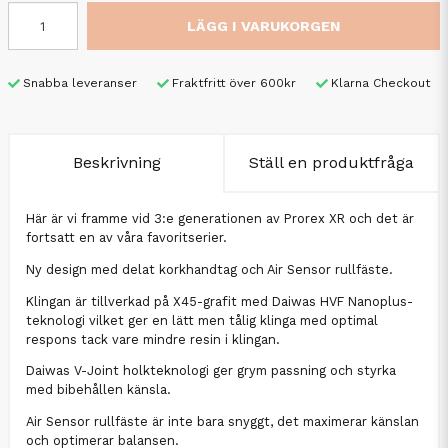
LÄGG I VARUKORGEN
Snabba leveranser
Fraktfritt över 600kr
Klarna Checkout
Beskrivning
Ställ en produktfråga
Här är vi framme vid 3:e generationen av Prorex XR och det är
fortsatt en av våra favoritserier.
Ny design med delat korkhandtag och Air Sensor rullfäste.
Klingan är tillverkad på X45-grafit med Daiwas HVF Nanoplus-
teknologi vilket ger en lätt men tålig klinga med optimal
respons tack vare mindre resin i klingan.
Daiwas V-Joint holkteknologi ger grym passning och styrka
med bibehållen känsla.
Air Sensor rullfäste är inte bara snyggt, det maximerar känslan
och optimerar balansen.