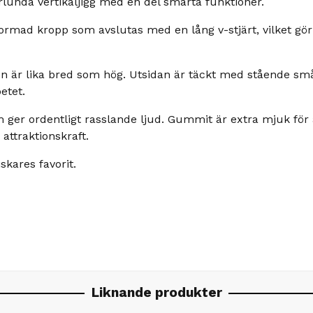
rlunda vertikaljigg med en del smarta funktioner.
ormad kropp som avslutas med en lång v-stjärt, vilket gö
pen är lika bred som hög. Utsidan är täckt med stående små 
etet.
m ger ordentligt rasslande ljud. Gummit är extra mjuk för
attraktionskraft.
skares favorit.
Liknande produkter