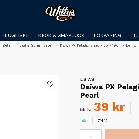
FLUGFISKE
KROK & SMÅPLOCK
FÖRVARING
TI
Beten
Jigg & Gummibeten
Daiwa PX Pelagic Shad - 2p - 19cm - Lemon
Daiwa
Daiwa PX Pelag
Pearl
39 kr
55 kr
71442