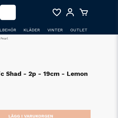
LLBEHÖR
KLÄDER
VINTER
OUTLET
 Pearl
ic Shad - 2p - 19cm - Lemon
LÄGG I VARUKORGEN