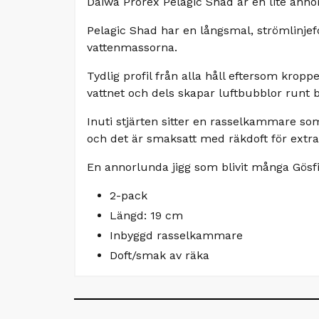
Daiwa Prorex Pelagic Shad är en lite anno
Pelagic Shad har en långsmal, strömlinjef
vattenmassorna.
Tydlig profil från alla håll eftersom krop
vattnet och dels skapar luftbubblor runt b
Inuti stjärten sitter en rasselkammare so
och det är smaksatt med räkdoft för extra 
En annorlunda jigg som blivit många Gösfi
2-pack
Längd: 19 cm
Inbyggd rasselkammare
Doft/smak av räka