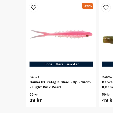
-29%
Finns i flera varianter
DAIWA
DAIWA
Daiwa PX Pelagic Shad - 3p - 14cm
Daiwa 
- Light Pink Pearl
8,8cm
55 kr
59 kr
39 kr
49 k