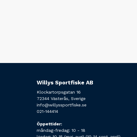
Willys Sportfiske AB
Klockartorpsgatan 16
72344 Västerås, Sverige
info@willyssportfiske.se
021-144414
Öppettider:
måndag-fredag: 10 - 18
lördag: 10-15 (maj-aug) (10-14 sept-april)