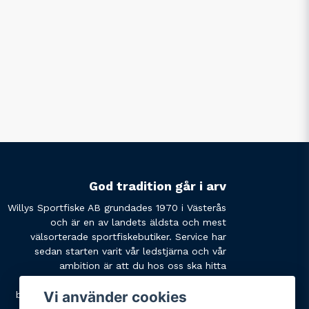
God tradition går i arv
Willys Sportfiske AB grundades 1970 i Västerås
och är en av landets äldsta och mest
välsorterade sportfiskebutiker. Service har
sedan starten varit vår ledstjärna och vår
ambition är att du hos oss ska hitta
produkterna du söker och få den service du
Vi använder cookies
behöver. Tveka inte att slå oss en signal eller