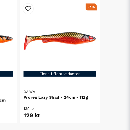
-7%
Finns i flera varianter
DAIWA
Prorex Lazy Shad - 24cm - 112g
0cm
139 kr
129 kr