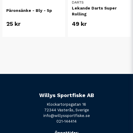
DARTS
Lekande Darts Super
Päronsänke - Bly - 5p
Rolling
49 kr
25 kr
Willys Sportfiske AB
Klockartorpsgatan 16
72344 Västerås, Sverige
info@willyssportfiske.se
021-144414
Öppettider: