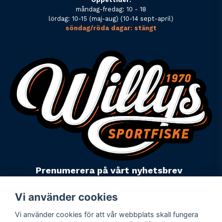
måndag-fredag: 10 - 18
lördag: 10-15 (maj-aug) (10-14 sept-april)
söndag/röda dagar: stängt
Prenumerera på vårt nyhetsbrev
email
Mejladress
Skicka
Vi använder cookies
Vi använder cookies för att vår webbplats skall fungera
Powered by Nyehandel AB