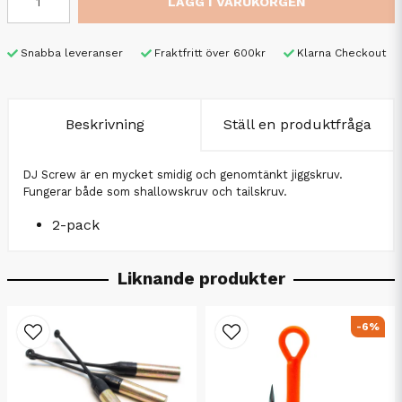
LÄGG I VARUKORGEN
Snabba leveranser
Fraktfritt över 600kr
Klarna Checkout
Beskrivning
Ställ en produktfråga
DJ Screw är en mycket smidig och genomtänkt jiggskruv.
Fungerar både som shallowskruv och tailskruv.
2-pack
Liknande produkter
-6%