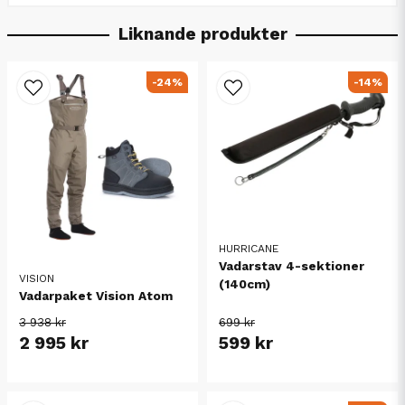
Liknande produkter
-24%
-14%
HURRICANE
Vadarstav 4-sektioner
VISION
(140cm)
Vadarpaket Vision Atom
3 938 kr
699 kr
2 995 kr
599 kr