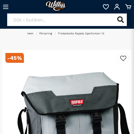
Hem
Förvaring
Fiskeväska Rapala Sportsman 13
-
45
%