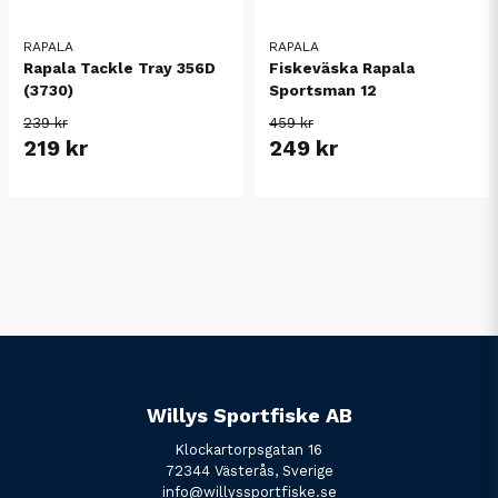
RAPALA
RAPALA
Rapala Tackle Tray 356D
Fiskeväska Rapala
(3730)
Sportsman 12
239 kr
459 kr
219 kr
249 kr
Willys Sportfiske AB
Klockartorpsgatan 16
72344 Västerås, Sverige
info@willyssportfiske.se