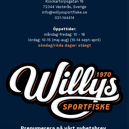
Klockartorpsgatan 16
72344 Västerås, Sverige
info@willyssportfiske.se
021-144414
Öppettider:
måndag-fredag: 10 - 18
lördag: 10-15 (maj-aug) (10-14 sept-april)
söndag/röda dagar: stängt
Prenumerera på vårt nyhetsbrev