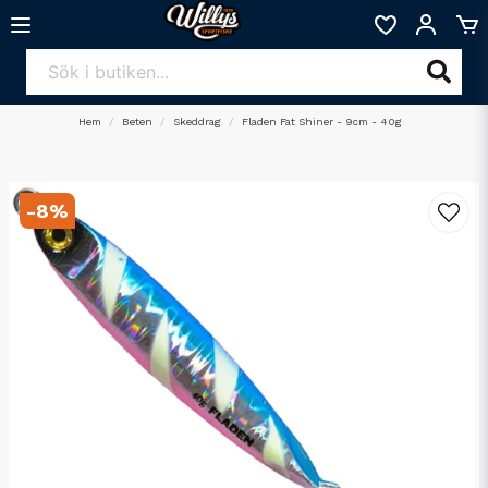
Hem
Beten
Skeddrag
Fladen Fat Shiner - 9cm - 40g
-
8
%