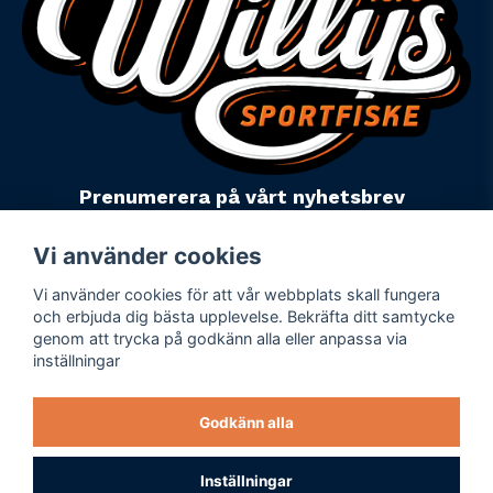
Prenumerera på vårt nyhetsbrev
email
Mejladress
Skicka
Vi använder cookies
Vi använder cookies för att vår webbplats skall fungera
Powered by Nyehandel AB
och erbjuda dig bästa upplevelse. Bekräfta ditt samtycke
genom att trycka på godkänn alla eller anpassa via
inställningar
Köpevillkor
Företagsuppgifter
Godkänn alla
Personuppgiftspolicy
Varumärken
Inställningar