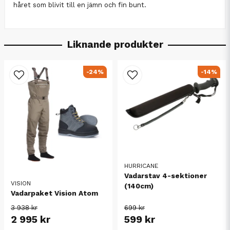
håret som blivit till en jämn och fin bunt.
Liknande produkter
-24%
-14%
HURRICANE
Vadarstav 4-sektioner
VISION
(140cm)
Vadarpaket Vision Atom
3 938 kr
699 kr
2 995 kr
599 kr