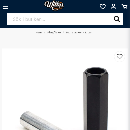
Hem
Flugfiske
Hairstacker - Liten