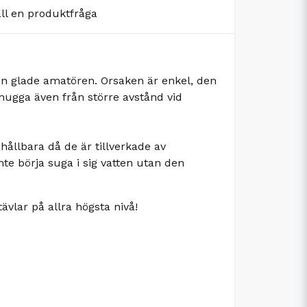
äll en produktfråga
den glade amatören. Orsaken är enkel, den
 hugga även från större avstånd vid
hållbara då de är tillverkade av
e börja suga i sig vatten utan den
ävlar på allra högsta nivå!