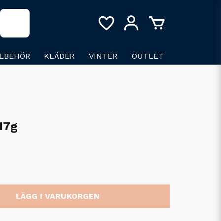
LLBEHÖR
KLÄDER
VINTER
OUTLET
17g
LÄGG I VARUKORGEN