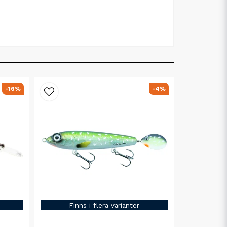
-16%
-4%
Finns i flera varianter