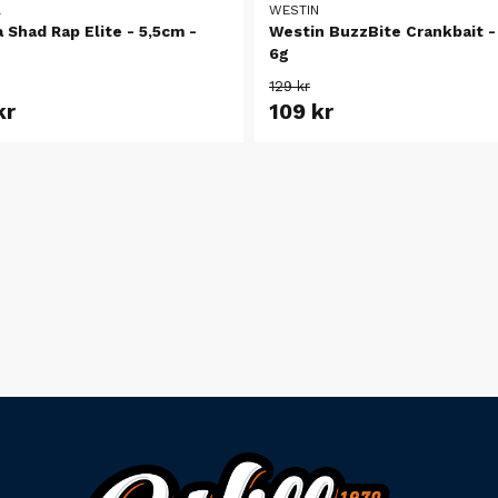
A
WESTIN
 Shad Rap Elite - 5,5cm -
Westin BuzzBite Crankbait -
6g
129 kr
kr
109 kr