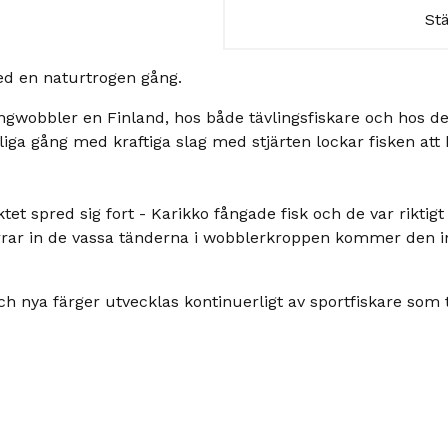
St
ed en naturtrogen gång.
llingwobbler en Finland, hos både tävlingsfiskare och hos 
liga gång med kraftiga slag med stjärten lockar fisken att
et spred sig fort - Karikko fångade fisk och de var riktigt 
rar in de vassa tänderna i wobblerkroppen kommer den int
ch nya färger utvecklas kontinuerligt av sportfiskare som t