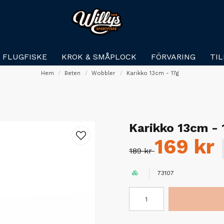
FLUGFISKE
KROK & SMÅPLOCK
FÖRVARING
TI
Hem
Beten
Wobbler
Karikko 13cm - 17g
Karikko 13cm - 
169 kr
189 kr
73107