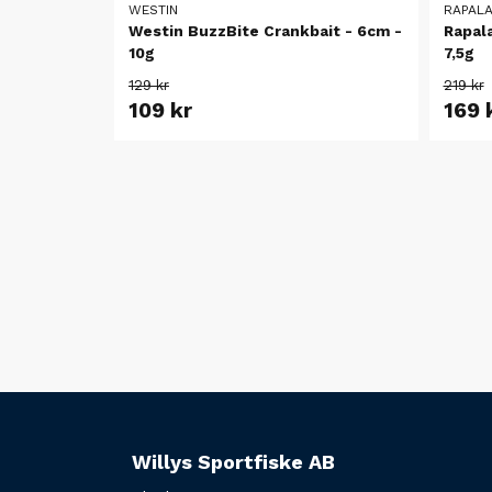
WESTIN
RAPAL
Westin BuzzBite Crankbait - 6cm -
Rapala
10g
7,5g
129 kr
219 kr
109 kr
169 
Willys Sportfiske AB