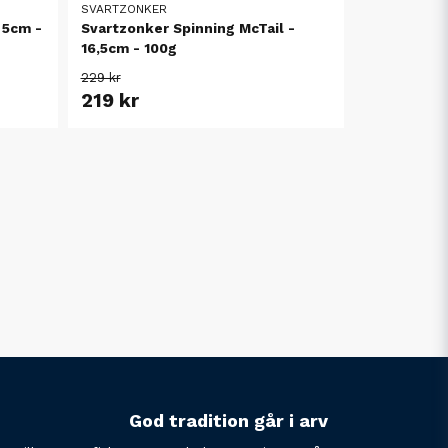
SVARTZONKER
 5cm -
Svartzonker Spinning McTail -
16,5cm - 100g
229 kr
219 kr
God tradition går i arv