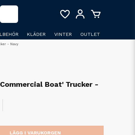
LLBEHÖR
KLÄDER
VINTER
OUTLET
ker - Navy
Commercial Boat' Trucker -
LÄGG I VARUKORGEN