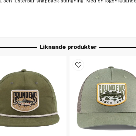
 och justerbar snapback-stängning. Med en iögonfallan
Liknande produkter