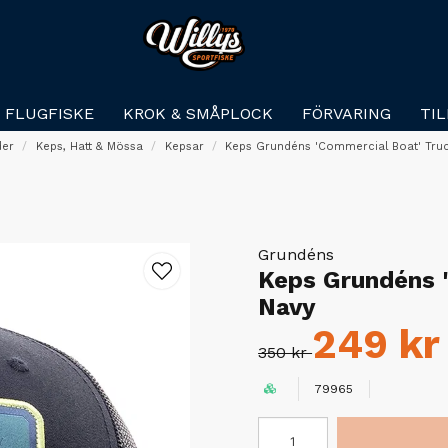
FLUGFISKE
KROK & SMÅPLOCK
FÖRVARING
TI
der
Keps, Hatt & Mössa
Kepsar
Keps Grundéns 'Commercial Boat' Truc
Grundéns
Keps Grundéns '
Navy
249 kr
350 kr
79965