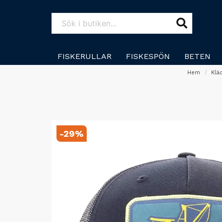
FISKERULLAR
FISKESPÖN
BETEN
Hem
Klä
-
29
%