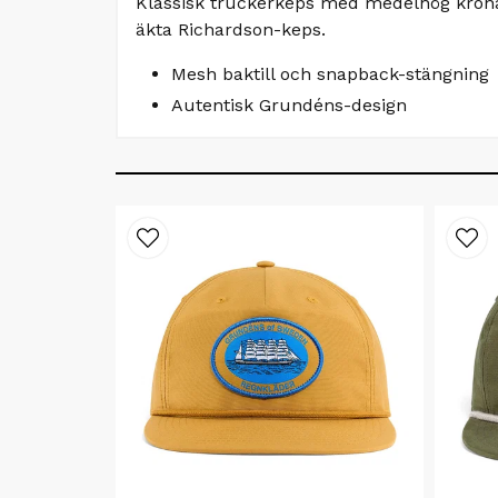
Klassisk truckerkeps med medelhög krona
äkta Richardson-keps.
Mesh baktill och snapback-stängning
Autentisk Grundéns-design