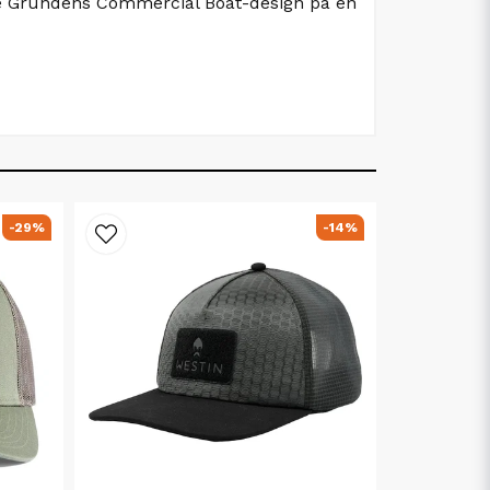
de Grundéns Commercial Boat-design på en
-29%
-14%