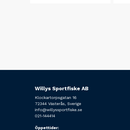
Willys Sportfiske AB
Klockartorpsgatan 16
72344 Västerås, Sverige
info@willyssportfiske.se
021-144414
Öppettider: