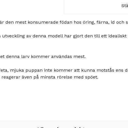
St
r den mest konsumerade födan hos öring, färna, id och sik
 utveckling av denna modell har gjort den till ett idealis
fisket denna larv kommer användas mest.
 feta, mjuka puppan inte kommer att kunna motstås ens de
 reagerar även på minsta rörelse med spöet.