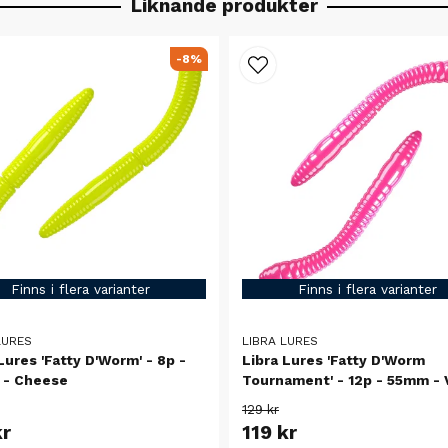
Liknande produkter
-8%
Finns i flera varianter
Finns i flera varianter
LURES
LIBRA LURES
Lures 'Fatty D'Worm' - 8p -
Libra Lures 'Fatty D'Worm
- Cheese
Tournament' - 12p - 55mm - 
129 kr
kr
119 kr