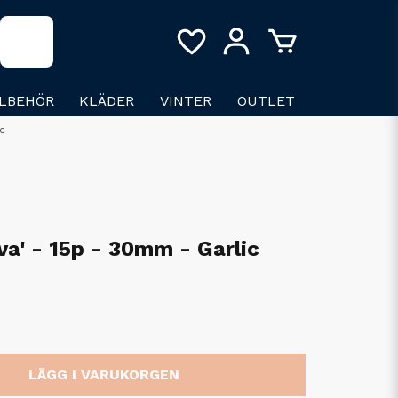
LLBEHÖR
KLÄDER
VINTER
OUTLET
ic
va' - 15p - 30mm - Garlic
LÄGG I VARUKORGEN