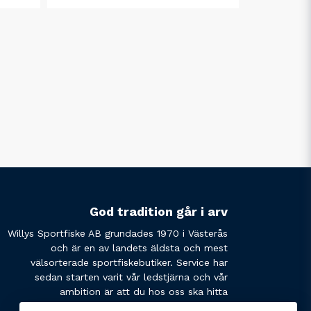
God tradition går i arv
Willys Sportfiske AB grundades 1970 i Västerås
och är en av landets äldsta och mest
välsorterade sportfiskebutiker. Service har
sedan starten varit vår ledstjärna och vår
ambition är att du hos oss ska hitta
produkterna du söker och få den service du