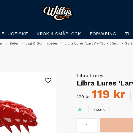
FLUGFISKE
KROK & SMÅPLOCK
FÖRVARING
TI
em
Beten
Jigg & Gummibeten
Libra Lures 'Larva' - 15p - 30mm - Garl
Libra Lures
Libra Lures 'Lar
119 kr
129 kr
76568