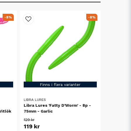
-8%
-8%
Finns i flera varianter
LIBRA LURES
Libra Lures 'Fatty D'Worm' - 8p -
Vitlök
75mm - Garlic
129 kr
119 kr