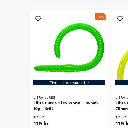
-8%
Finns i flera varianter
LIBRA LURES
LIBRA 
Libra Lures 'Flex Worm' - 95mm -
Libra 
10p - Krill
75mm 
129 kr
129 kr
119 kr
119 