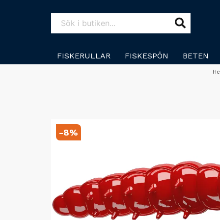
FISKERULLAR
FISKESPÖN
BETEN
H
-
8
%